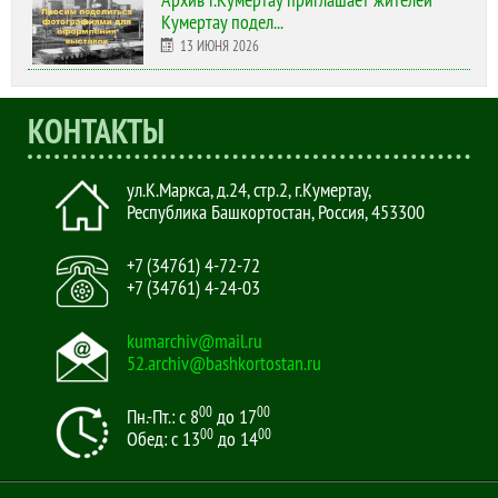
Архив г.Кумертау приглашает жителей
Кумертау подел...
13 ИЮНЯ 2026
КОНТАКТЫ
ул.К.Маркса, д.24, стр.2
,
г.Кумертау,
Республика Башкортостан, Россия
,
453300
+7 (34761) 4-72-72
+7 (34761) 4-24-03
kumarchiv@mail.ru
52.archiv@bashkortostan.ru
00
00
Пн.-Пт.: с 8
до 17
00
00
Обед: с 13
до 14