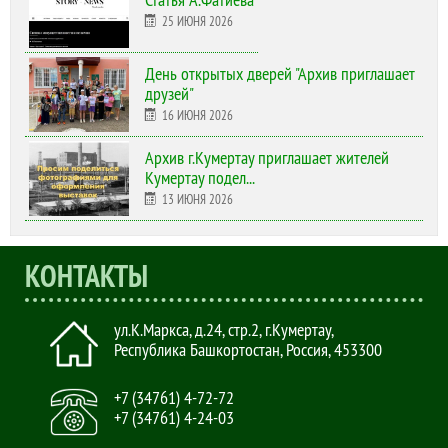
Статья А.Фатиева
25 ИЮНЯ 2026
День открытых дверей "Архив приглашает
друзей"
16 ИЮНЯ 2026
Архив г.Кумертау приглашает жителей
Кумертау подел...
13 ИЮНЯ 2026
КОНТАКТЫ
ул.К.Маркса, д.24, стр.2
,
г.Кумертау,
Республика Башкортостан, Россия
,
453300
+7 (34761) 4-72-72
+7 (34761) 4-24-03