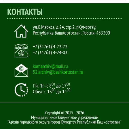
КОНТАКТЫ
ул.К.Маркса, д.24, стр.2
,
г.Кумертау,
Республика Башкортостан, Россия
,
453300
+7 (34761) 4-72-72
+7 (34761) 4-24-03
kumarchiv@mail.ru
52.archiv@bashkortostan.ru
00
00
Пн.-Пт.: с 8
до 17
00
00
Обед: с 13
до 14
Copyright © 2015 - 2026
Муниципальное бюджетное учреждение
"Архив городского округа город Кумертау Республики Башкортостан"