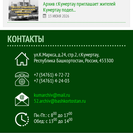
Архив г.Кумертау приглашает жителей
Кумертау подел...
13 ИЮНЯ 2026
КОНТАКТЫ
ул.К.Маркса, д.24, стр.2
,
г.Кумертау,
Республика Башкортостан, Россия
,
453300
+7 (34761) 4-72-72
+7 (34761) 4-24-03
kumarchiv@mail.ru
52.archiv@bashkortostan.ru
00
00
Пн.-Пт.: с 8
до 17
00
00
Обед: с 13
до 14