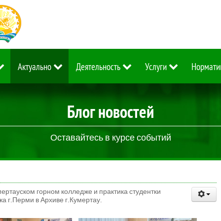
Актуально
Деятельность
Услуги
Нормати
Блог новостей
Оставайтесь в курсе событий
ертауском горном колледже и практика студентки
а г.Перми в Архиве г.Кумертау.