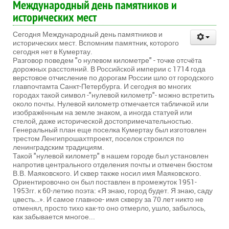
Международный день памятников и
исторических мест
Сегодня Международный день памятников и
исторических мест. Вспомним памятник, которого
сегодня нет в Кумертау.
Разговор поведем "о нулевом километре" - точке отсчёта
дорожных расстояний. В Российской империи с 1714 года
верстовое отчисление по дорогам России шло от городского
главпочтамта Санкт-Петербурга. И сегодня во многих
городах такой символ -"нулевой километр"- можно встретить
около почты. Нулевой километр отмечается табличкой или
изображённым на земле знаком, а иногда статуей или
стелой, даже исторической достопримечательностью.
Генеральный план еще поселка Кумертау был изготовлен
трестом Ленгипрошахтпроект, поселок строился по
ленинградским традициям.
Такой "нулевой километр" в нашем городе был установлен
напротив центрального отделения почты и отмечен бюстом
В.В. Маяковского. И сквер также носил имя Маяковского.
Ориентировочно он был поставлен в промежуток 1951-
1953гг. к 60-летию поэта: «Я знаю, город будет. Я знаю, саду
цвесть…». И самое главное- имя скверу за 70 лет никто не
отменял, просто тихо как-то оно отмерло, ушло, забылось,
как забывается многое...