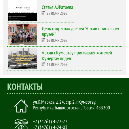
Статья А.Фатиева
25 ИЮНЯ 2026
День открытых дверей "Архив приглашает
друзей"
16 ИЮНЯ 2026
Архив г.Кумертау приглашает жителей
Кумертау подел...
13 ИЮНЯ 2026
КОНТАКТЫ
ул.К.Маркса, д.24, стр.2
,
г.Кумертау,
Республика Башкортостан, Россия
,
453300
+7 (34761) 4-72-72
+7 (34761) 4-24-03