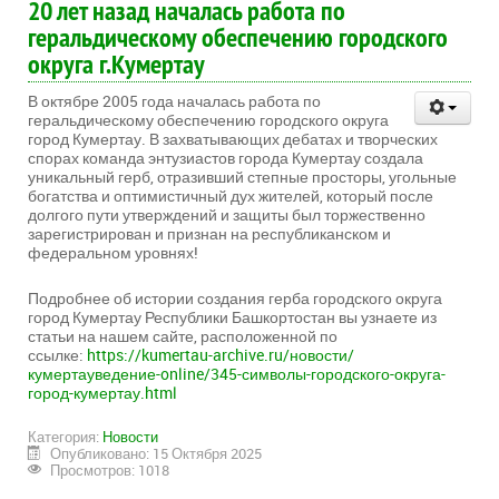
20 лет назад началась работа по
геральдическому обеспечению городского
округа г.Кумертау
В октябре 2005 года началась работа по
геральдическому обеспечению городского округа
город Кумертау. В захватывающих дебатах и творческих
спорах команда энтузиастов города Кумертау создала
уникальный герб, отразивший степные просторы, угольные
богатства и оптимистичный дух жителей, который после
долгого пути утверждений и защиты был торжественно
зарегистрирован и признан на республиканском и
федеральном уровнях!
Подробнее об истории создания герба городского округа
город Кумертау Республики Башкортостан вы узнаете из
статьи на нашем сайте, расположенной по
ссылке:
https://kumertau-archive.ru/новости/
кумертауведение-online/345-символы-городского-округа-
город-кумертау.html
Категория:
Новости
Опубликовано: 15 Октября 2025
Просмотров: 1018