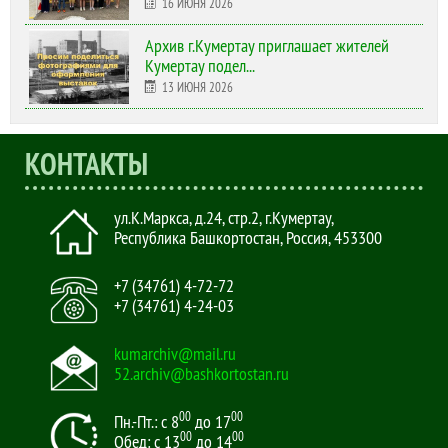
16 ИЮНЯ 2026
Архив г.Кумертау приглашает жителей
Кумертау подел...
13 ИЮНЯ 2026
КОНТАКТЫ
ул.К.Маркса, д.24, стр.2
,
г.Кумертау,
Республика Башкортостан, Россия
,
453300
+7 (34761) 4-72-72
+7 (34761) 4-24-03
kumarchiv@mail.ru
52.archiv@bashkortostan.ru
00
00
Пн.-Пт.: с 8
до 17
00
00
Обед: с 13
до 14