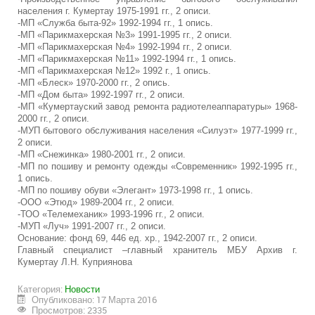
населения г. Кумертау 1975-1991 гг., 2 описи.
-МП «Служба быта-92» 1992-1994 гг., 1 опись.
-МП «Парикмахерская №3» 1991-1995 гг., 2 описи.
-МП «Парикмахерская №4» 1992-1994 гг., 2 описи.
-МП «Парикмахерская №11» 1992-1994 гг., 1 опись.
-МП «Парикмахерская №12» 1992 г., 1 опись.
-МП «Блеск» 1970-2000 гг., 2 опись.
-МП «Дом быта» 1992-1997 гг., 2 описи.
-МП «Кумертауский завод ремонта радиотелеаппаратуры» 1968-
2000 гг., 2 описи.
-МУП бытового обслуживания населения «Силуэт» 1977-1999 гг.,
2 описи.
-МП «Снежинка» 1980-2001 гг., 2 описи.
-МП по пошиву и ремонту одежды «Современник» 1992-1995 гг.,
1 опись.
-МП по пошиву обуви «Элегант» 1973-1998 гг., 1 опись.
-ООО «Этюд» 1989-2004 гг., 2 описи.
-ТОО «Телемеханик» 1993-1996 гг., 2 описи.
-МУП «Луч» 1991-2007 гг., 2 описи.
Основание: фонд 69, 446 ед. хр., 1942-2007 гг., 2 описи.
Главный специалист –главный хранитель МБУ Архив г.
Кумертау Л.Н. Куприянова
Категория:
Новости
Опубликовано: 17 Марта 2016
Просмотров: 2335