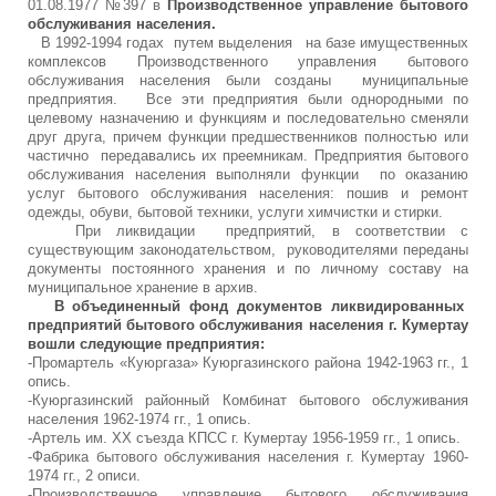
01.08.1977 №397 в
Производственное управление бытового
обслуживания населения.
В 1992-1994 годах путем выделения на базе имущественных
комплексов Производственного управления бытового
обслуживания населения были созданы муниципальные
предприятия. Все эти предприятия были однородными по
целевому назначению и функциям и последовательно сменяли
друг друга, причем функции предшественников полностью или
частично передавались их преемникам. Предприятия бытового
обслуживания населения выполняли функции по оказанию
услуг бытового обслуживания населения: пошив и ремонт
одежды, обуви, бытовой техники, услуги химчистки и стирки.
При ликвидации предприятий, в соответствии с
существующим законодательством, руководителями переданы
документы постоянного хранения и по личному составу на
муниципальное хранение в архив.
В объединенный фонд документов ликвидированных
предприятий бытового обслуживания населения г. Кумертау
вошли следующие предприятия:
-Промартель «Куюргаза» Куюргазинского района 1942-1963 гг., 1
опись.
-Куюргазинский районный Комбинат бытового обслуживания
населения 1962-1974 гг., 1 опись.
-Артель им. XX съезда КПСС г. Кумертау 1956-1959 гг., 1 опись.
-Фабрика бытового обслуживания населения г. Кумертау 1960-
1974 гг., 2 описи.
-Производственное управление бытового обслуживания