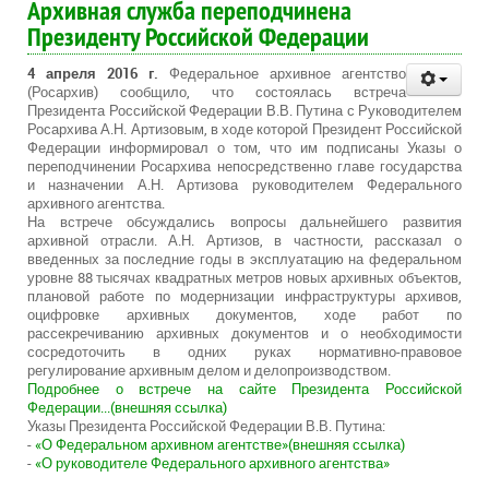
Архивная служба переподчинена
Президенту Российской Федерации
4 апреля 2016 г.
Федеральное архивное агентство
(Росархив) сообщило, что состоялась встреча
Президента Российской Федерации В.В. Путина с Руководителем
Росархива А.Н. Артизовым, в ходе которой Президент Российской
Федерации информировал о том, что им подписаны Указы о
переподчинении Росархива непосредственно главе государства
и назначении А.Н. Артизова руководителем Федерального
архивного агентства.
На встрече обсуждались вопросы дальнейшего развития
архивной отрасли. А.Н. Артизов, в частности, рассказал о
введенных за последние годы в эксплуатацию на федеральном
уровне 88 тысячах квадратных метров новых архивных объектов,
плановой работе по модернизации инфраструктуры архивов,
оцифровке архивных документов, ходе работ по
рассекречиванию архивных документов и о необходимости
сосредоточить в одних руках нормативно-правовое
регулирование архивным делом и делопроизводством.
Подробнее о встрече на сайте Президента Российской
Федерации...(внешняя ссылка)
Указы Президента Российской Федерации В.В. Путина:
-
«О Федеральном архивном агентстве»(внешняя ссылка)
-
«О руководителе Федерального архивного агентства»