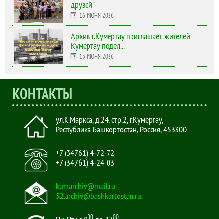
друзей"
16 ИЮНЯ 2026
Архив г.Кумертау приглашает жителей
Кумертау подел...
13 ИЮНЯ 2026
КОНТАКТЫ
ул.К.Маркса, д.24, стр.2
,
г.Кумертау,
Республика Башкортостан, Россия
,
453300
+7 (34761) 4-72-72
+7 (34761) 4-24-03
kumarchiv@mail.ru
52.archiv@bashkortostan.ru
00
00