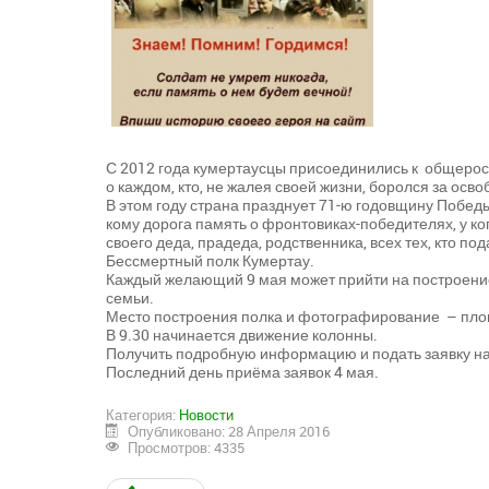
С 2012 года кумертаусцы присоединились к общерос
о каждом, кто, не жалея своей жизни, боролся за ос
В этом году страна празднует 71-ю годовщину Побед
кому дорога память о фронтовиках-победителях, у ко
своего деда, прадеда, родственника, всех тех, кто 
Бессмертный полк Кумертау.
Каждый желающий 9 мая может прийти на построение
семьи.
Место построения полка и фотографирование – площ
В 9.30 начинается движение колонны.
Получить подробную информацию и подать заявку на 
Последний день приёма заявок 4 мая.
Категория:
Новости
Опубликовано: 28 Апреля 2016
Просмотров: 4335