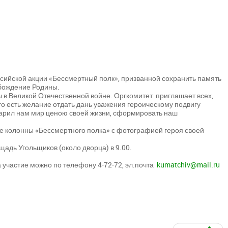
сийской акции «Бессмертный полк», призванной сохранить память
вобождение Родины.
ы в Великой Отечественной войне. Оргкомитет приглашает всех,
го есть желание отдать дань уважения героическому подвигу
подарил нам мир ценою своей жизни, сформировать наш
 колонны «Бессмертного полка» с фотографией героя своей
адь Угольщиков (около дворца) в 9.00.
участие можно по телефону 4-72-72, эл.почта
kumatchiv@mail.ru