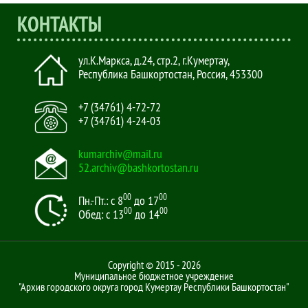
КОНТАКТЫ
ул.К.Маркса, д.24, стр.2
,
г.Кумертау,
Республика Башкортостан, Россия
,
453300
+7 (34761) 4-72-72
+7 (34761) 4-24-03
kumarchiv@mail.ru
52.archiv@bashkortostan.ru
00
00
Пн.-Пт.: с 8
до 17
00
00
Обед: с 13
до 14
Copyright © 2015 - 2026
Муниципальное бюджетное учреждение
"Архив городского округа город Кумертау Республики Башкортостан"