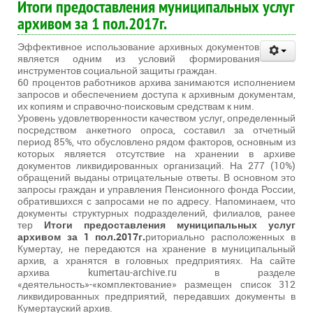
Итоги предоставления муниципальных услуг
архивом за 1 пол.2017г.
Эффективное использование архивных документов
является одним из условий формирования
инструментов социальной защиты граждан.
60 процентов работников архива занимаются исполнением
запросов и обеспечением доступа к архивным документам,
их копиям и справочно-поисковым средствам к ним.
Уровень удовлетворенности качеством услуг, определенный
посредством анкетного опроса, составил за отчетный
период 85%, что обусловлено рядом факторов, основным из
которых является отсутствие на хранении в архиве
документов ликвидированных организаций. На 277 (10%)
обращений выданы отрицательные ответы. В основном это
запросы граждан и управления Пенсионного фонда России,
обратившихся с запросами не по адресу. Напоминаем, что
документы структурных подразделений, филиалов, ранее
тер
Итоги предоставления муниципальных услуг
архивом за 1 пол.2017г.
риториально расположенных в
Кумертау, не передаются на хранение в муниципальный
архив, а хранятся в головных предприятиях. На сайте
архива kumertau-archive.ru в разделе
«деятельность»-«комплектование» размещен список 312
ликвидированных предприятий, передавших документы в
Кумертауский архив.