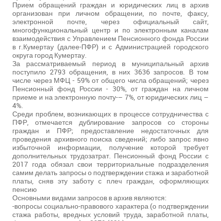
Прием обращений граждан и юридических лиц в архив
организован при личном обращении, по почте, факсу,
электронной почте, через официальный сайт,
многофункциональный центр и по электронным каналам
взаимодействия с Управлением Пенсионного фонда России
в г.Кумертау (далее-ПФР) и с Администрацией городского
округа город Кумертау.
За рассматриваемый период в муниципальный архив
поступило 2793 обращения, в них 3636 запросов. В том
числе через МФЦ - 59% от общего числа обращений; через
Пенсионный фонд России - 30%, от граждан на личном
приеме и на электронную почту-– 7%, от юридических лиц –
4%.
Среди проблем, возникающих в процессе сотрудничества с
ПФР, отмечается дублирование запросов со стороны
граждан и ПФР; предоставление недостаточных для
проведения архивного поиска сведений; либо запрос явно
избыточной информации, получение которой требует
дополнительных трудозатрат. Пенсионный фонд России с
2017 года обязал свои территориальные подразделения
самим делать запросы о подтверждении стажа и заработной
платы, сняв эту заботу с плеч граждан, оформляющих
пенсию
Основными видами запросов в архив являются:
-вопросы социально-правового характера (о подтверждении
стажа работы, вредных условий труда, заработной платы,