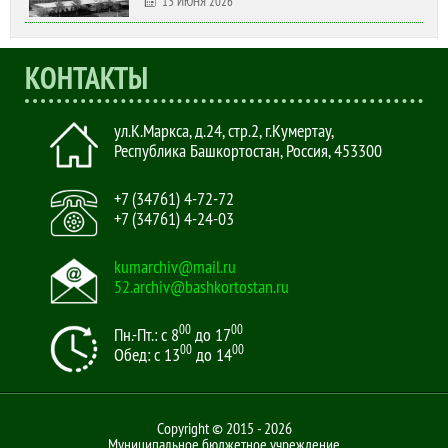
13 ИЮНЯ 2026
КОНТАКТЫ
ул.К.Маркса, д.24, стр.2
,
г.Кумертау,
Республика Башкортостан, Россия
,
453300
+7 (34761) 4-72-72
+7 (34761) 4-24-03
kumarchiv@mail.ru
52.archiv@bashkortostan.ru
00
00
Пн.-Пт.: с 8
до 17
00
00
Обед: с 13
до 14
Copyright © 2015 - 2026
Муниципальное бюджетное учреждение