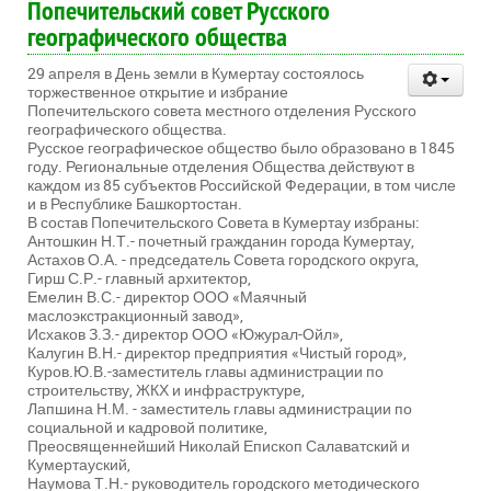
Попечительский совет Русского
географического общества
29 апреля в День земли в Кумертау состоялось
торжественное открытие и избрание
Попечительского совета местного отделения Русского
географического общества.
Русское географическое общество было образовано в 1845
году. Региональные отделения Общества действуют в
каждом из 85 субъектов Российской Федерации, в том числе
и в Республике Башкортостан.
В состав Попечительского Совета в Кумертау избраны:
Антошкин Н.Т.- почетный гражданин города Кумертау,
Астахов О.А. - председатель Совета городского округа,
Гирш С.Р.- главный архитектор,
Емелин В.С.- директор ООО «Маячный
маслоэкстракционный завод»,
Исхаков З.З.- директор ООО «Южурал-Ойл»,
Калугин В.Н.- директор предприятия «Чистый город»,
Куров.Ю.В.-заместитель главы администрации по
строительству, ЖКХ и инфраструктуре,
Лапшина Н.М. - заместитель главы администрации по
социальной и кадровой политике,
Преосвященнейший Николай Епископ Салаватский и
Кумертауский,
Наумова Т.Н.- руководитель городского методического