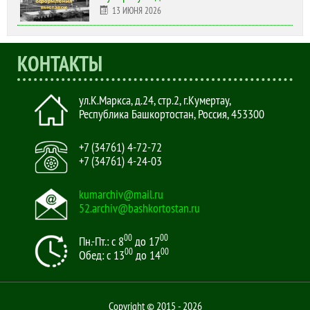
13 ИЮНЯ 2026
КОНТАКТЫ
ул.К.Маркса, д.24, стр.2
,
г.Кумертау,
Республика Башкортостан, Россия
,
453300
+7 (34761) 4-72-72
+7 (34761) 4-24-03
kumarchiv@mail.ru
52.archiv@bashkortostan.ru
00
00
Пн.-Пт.: с 8
до 17
00
00
Обед: с 13
до 14
Copyright © 2015 - 2026