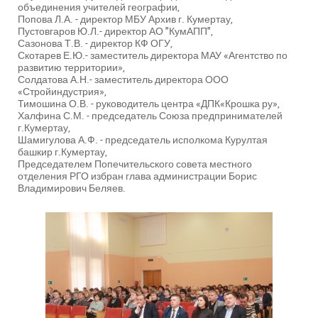
объединения учителей географии,
Попова Л.А. - директор МБУ Архив г. Кумертау,
Пустовгаров Ю.Л.- директор АО "КумАПП",
Сазонова Т.В. - директор КФ ОГУ,
Скотарев Е.Ю.- заместитель директора МАУ «Агентство по
развитию территории»,
Солдатова А.Н.- заместитель директора ООО
«Стройиндустрия»,
Тимошина О.В. - руководитель центра «ДПК«Крошка ру»,
Халфина С.М. - председатель Союза предпринимателей
г.Кумертау,
Шамигулова А.Ф. - председатель исполкома Курултая
башкир г.Кумертау,
Председателем Попечительского совета местного
отделения РГО избран глава администрации Борис
Владимирович Беляев.