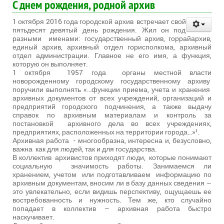
С днем рождения, родной архив
1 октября 2016 года городской архив встречает свой
пятьдесят девятый день рождения. Жил он под
разными именами: государственный архив, горрайархив,
единый архив, архивный отдел горисполкома, архивный
отдел администрации. Главное не его имя, а функция,
которую он выполняет.
1 октября 1957 года органы местной власти
новорожденному городскому государственному архиву
поручили выполнять «…функции приема, учета и хранения
архивных документов от всех учреждений, организаций и
предприятий городского подчинения, а также выдачу
справок по архивным материалам и контроль за
постановкой архивного дела во всех учреждениях,
предприятиях, расположенных на территории города…»¹.
Архивная работа - многообразна, интересна и, безусловно,
важна как для людей, так и для государства.
В коллектив архивистов приходят люди, которые понимают
социальную значимость работы. Занимаемся ли
хранением, учетом или подготавливаем информацию по
архивным документам, вносим ли в базу данных сведения –
это увлекательно, если видишь перспективу, ощущаешь ее
востребованность и нужность. Тем же, кто случайно
попадает в коллектив – архивная работа быстро
наскучивает.