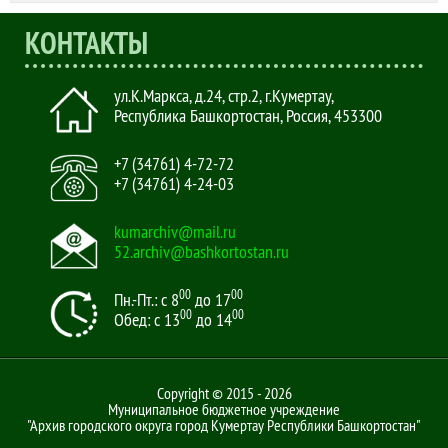
КОНТАКТЫ
ул.К.Маркса, д.24, стр.2
,
г.Кумертау,
Республика Башкортостан, Россия
,
453300
+7 (34761) 4-72-72
+7 (34761) 4-24-03
kumarchiv@mail.ru
52.archiv@bashkortostan.ru
00
00
Пн.-Пт.: с 8
до 17
00
00
Обед: с 13
до 14
Copyright © 2015 - 2026
Муниципальное бюджетное учреждение
"Архив городского округа город Кумертау Республики Башкортостан"