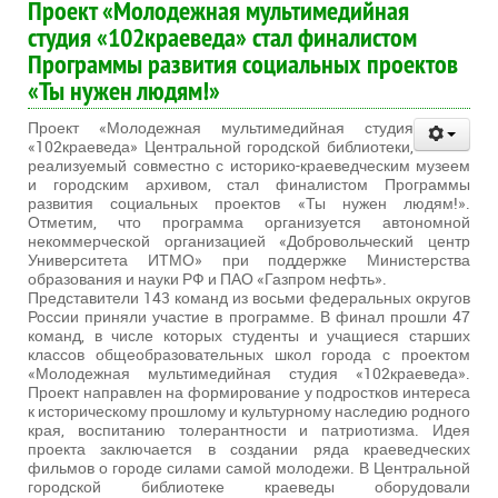
Проект «Молодежная мультимедийная
студия «102краеведа» стал финалистом
Программы развития социальных проектов
«Ты нужен людям!»
Проект «Молодежная мультимедийная студия
«102краеведа» Центральной городской библиотеки,
реализуемый совместно с историко-краеведческим музеем
и городским архивом, стал финалистом Программы
развития социальных проектов «Ты нужен людям!».
Отметим, что программа организуется автономной
некоммерческой организацией «Добровольческий центр
Университета ИТМО» при поддержке Министерства
образования и науки РФ и ПАО «Газпром нефть».
Представители 143 команд из восьми федеральных округов
России приняли участие в программе. В финал прошли 47
команд, в числе которых студенты и учащиеся старших
классов общеобразовательных школ города с проектом
«Молодежная мультимедийная студия «102краеведа».
Проект направлен на формирование у подростков интереса
к историческому прошлому и культурному наследию родного
края, воспитанию толерантности и патриотизма. Идея
проекта заключается в создании ряда краеведческих
фильмов о городе силами самой молодежи. В Центральной
городской библиотеке краеведы оборудовали