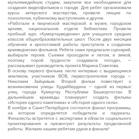
мультимедийную студию, закупили все необходимое для
создания видеофильмов о городе. Для ребят организовали
курсы актерского мастерства, провели лекции по
психологии, публичному выступлению и другие.
«Работали в творческой мастерской: в музее, городском
архиве, национальном отделе библиотеки. Провели
пробный курс «Кумертауведение» для учащихся средних
классов общеобразовательных школ. После двух месяцев
обучения и кропотливой работы приступили к созданию
краеведческих фильмов. Ребята сами предлагали сценарий,
выбирали героев. Съемки проходили и летом, и зимой,
поэтому порой трудности создавала погода», —
рассказывает руководитель проекта Марина Советова.
В основу первого фильма легло интервью с выдающимся
земляком, участником ВОВ, первостроителем города —
Николаем Зайцевым. Второй фильм повествует о
возникновении улицы Худайбердина — одной из первых
улиц города Кумертау Республики Башкортостан. В
дальнейшем краеведы планируют создать фильмы
«История одного памятника» и «История одного села».
В ноябре в Санкт-Петербурге состоится финал программы,
на котором определятся победители и лауреаты.
Финалисты встретятся с экспертами в области социального
проектирования и презентуют результаты проделанной
работы. Желаем нашим ребятам удачи в финале!