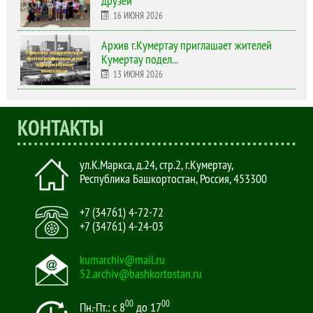
друзей"
16 ИЮНЯ 2026
Архив г.Кумертау приглашает жителей
Кумертау подел...
13 ИЮНЯ 2026
КОНТАКТЫ
ул.К.Маркса, д.24, стр.2
,
г.Кумертау,
Республика Башкортостан, Россия
,
453300
+7 (34761) 4-72-72
+7 (34761) 4-24-03
kumarchiv@mail.ru
52.archiv@bashkortostan.ru
00
00
Пн.-Пт.: с 8
до 17