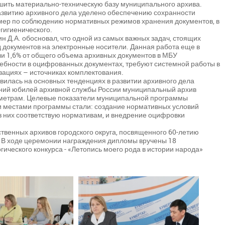
шить материально-техническую базу муниципального архива.
азвитию архивного дела уделено обеспечению сохранности
мер по соблюдению нормативных режимов хранения документов, в
гигиенического.
 Д.А. обосновал, что одной из самых важных задач, стоящих
 документов на электронные носители. Данная работа еще в
ли 1,6% от общего объема архивных документов в МБУ
ребности в оцифрованных документах, требуют системной работы в
изациях – источниках комплектования.
вилась на основных тенденциях в развитии архивного дела
летний юбилей архивной службы России муниципальный архив
аметрам. Целевые показатели муниципальной программы
ми местами программы стали: создание нормативных условий
из них соответствую нормативам, и внедрение оцифровки
твенных архивов городского округа, посвященного 60-летию
. В ходе церемонии награждения дипломы вручены 18
ического конкурса - «Летопись моего рода в истории народа»