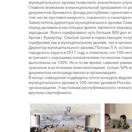
муниципального архива позволило значительно улуч
Главное внимание в муниципальной программе по р
документов Архивного фонда республики, принятию 
том числе противопожарного, охранного и санитарно-
Заместитель директора муниципального архива Семин
перед архивом в настоящее время, является перевод
зародыше. Всего оцифровано чуть больше 800 дел и
Архив г.Кумертау. Сжатые сроки и нарастающие пот
оцифровке как в муниципальном архиве, так и орган
Директор муниципального архива Попова Л.А. остано
городского округа в 2017 году и отметила, что 100-
встречает с хорошими показателями по многим пар
выполнены на 100%. Но в то же время, самыми узки
хранения в источниках комплектования, только 50% 
документов непосредственно в организациях.
В конце совещания подведены итоги конкурса ведомс
муниципального архива и 100-летию архивов России
организациям. Участникам республиканского генеалог
вручены сертификаты.