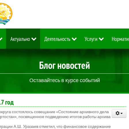
Актуально
Деятельность
Услуги
Нормати
Блог новостей
Оставайтесь в курсе событий
7 год
 округа состоялось совещание «Состояние архивного дела
ортостан», посвященное подведению итогов работы архива
рации А.Ш. Уразаев отметил, что финансовое содержание