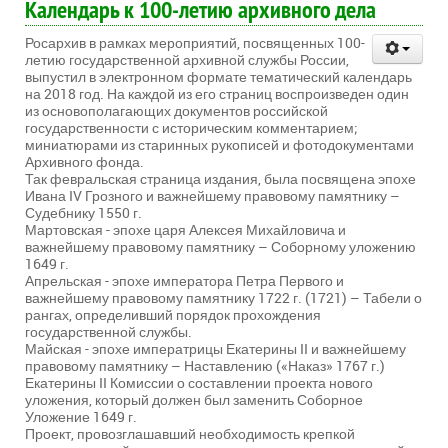
Календарь к 100-летию архивного дела
Росархив в рамках мероприятий, посвященных 100-
летию государственной архивной службы России,
выпустил в электронном формате тематический календарь
на 2018 год. На каждой из его страниц воспроизведен один
из основополагающих документов российской
государственности с историческим комментарием;
миниатюрами из старинных рукописей и фотодокументами
Архивного фонда.
Так февральская страница издания, была посвящена эпохе
Ивана IV Грозного и важнейшему правовому памятнику –
Судебнику 1550 г.
Мартовская - эпохе царя Алексея Михайловича и
важнейшему правовому памятнику – Соборному уложению
1649 г.
Апрельская - эпохе императора Петра Первого и
важнейшему правовому памятнику 1722 г. (1721) – Табели о
рангах, определивший порядок прохождения
государственной службы.
Майская - эпохе императрицы Екатерины II и важнейшему
правовому памятнику – Наставлению («Наказ» 1767 г.)
Екатерины II Комиссии о составлении проекта нового
уложения, который должен был заменить Соборное
Уложение 1649 г.
Проект, провозглашавший необходимость крепкой