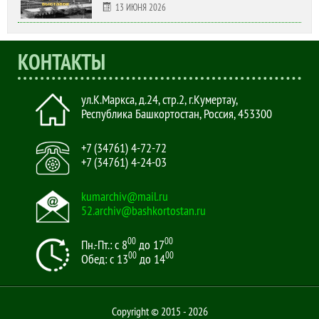
13 ИЮНЯ 2026
КОНТАКТЫ
ул.К.Маркса, д.24, стр.2
,
г.Кумертау,
Республика Башкортостан, Россия
,
453300
+7 (34761) 4-72-72
+7 (34761) 4-24-03
kumarchiv@mail.ru
52.archiv@bashkortostan.ru
00
00
Пн.-Пт.: с 8
до 17
00
00
Обед: с 13
до 14
Copyright © 2015 - 2026