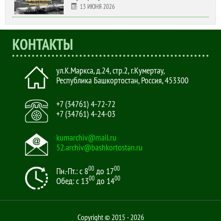
13 ИЮНЯ 2026
КОНТАКТЫ
ул.К.Маркса, д.24, стр.2
,
г.Кумертау,
Республика Башкортостан, Россия
,
453300
+7 (34761) 4-72-72
+7 (34761) 4-24-03
kumarchiv@mail.ru
52.archiv@bashkortostan.ru
00
00
Пн.-Пт.: с 8
до 17
00
00
Обед: с 13
до 14
Copyright © 2015 - 2026