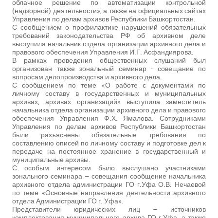
облачное решение по автоматизации контрольной
(надзорной) деятельности», а также на официальных сайтах
Управления по делам архивов Республики Башкортостан.
С сообщением о профилактике нарушений обязательных
требований законодательства РФ об архивном деле
выступила начальник отдела организации архивного дела и
правового обеспечения Управления И.Г. Асфандиярова.
В рамках проведения общественных слушаний был
организован также зональный семинар - совещание по
вопросам делопроизводства и архивного дела.
С сообщением по теме «О работе с документами по
личному составу в государственных и муниципальных
архивах, архивах организаций» выступила заместитель
начальника отдела организации архивного дела и правового
обеспечения Управления Ф.Х. Ямалова. Сотрудниками
Управления по делам архивов Республики Башкортостан
были разъяснены обязательные требования по
составлению описей по личному составу и подготовке дел к
передаче на постоянное хранение в государственный и
муниципальные архивы.
С особым интересом было выслушано участниками
зонального семинара – совещания сообщение начальника
архивного отдела администрации ГО г.Уфа О.В. Нечаевой
по теме «Основные направления деятельности архивного
отдела Администрации ГО г. Уфа».
Представители юридических лиц – источников
комплектования муниципального архива ГО г.Уфа, а также