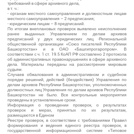
требований в сфере архивного дела,
в т. ч.:
- органам местного самоуправления и должностным лицам
местного самоуправления – 2 предписания;
- юридическим лицам – 8 предписаний.
По итогам внеплановых проверок выявлено неисполнение
ранее выданных Управлением по делам архивов
предписаний у двух юридических лиц -Региональной
общественной организации «Союз писателей Республики
Башкортостан» и в ОАО «Башгипрогаропром». В
соответствии с ч. 1 ст. 19.5 КоАП РФ составлено 2 протокола
об административных правонарушениях в сфере архивного
дела. Материалы переданы на рассмотрение мировым
судьям.
Случаев обжалования в административном и судебном
порядке решений, действий (бездействия) Управления по
делам архивов Республики Башкортостан, уполномоченных
должностных лиц Управления по делам архивов Республики
Башкортостан не было. Все контрольные мероприятия
проведены в установленные сроки.
Информация о проведении проверок, о результатах
проверок и мерах, принятых по их результатам,
размещаются в Едином
Реестре проверок, в соответствии с требованиями Правил
формирования и ведения единого реестра проверок, в
государственной информационной системе «Типовое