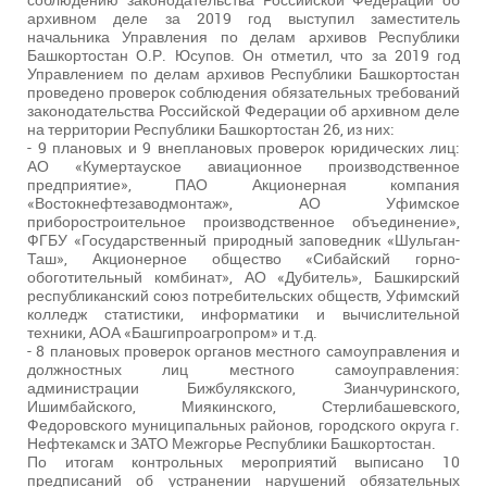
архивном деле за 2019 год выступил заместитель
начальника Управления по делам архивов Республики
Башкортостан О.Р. Юсупов. Он отметил, что за 2019 год
Управлением по делам архивов Республики Башкортостан
проведено проверок соблюдения обязательных требований
законодательства Российской Федерации об архивном деле
на территории Республики Башкортостан 26, из них:
- 9 плановых и 9 внеплановых проверок юридических лиц:
АО «Кумертауское авиационное производственное
предприятие», ПАО Акционерная компания
«Востокнефтезаводмонтаж», АО Уфимское
приборостроительное производственное объединение»,
ФГБУ «Государственный природный заповедник «Шульган-
Таш», Акционерное общество «Сибайский горно-
обоготительный комбинат», АО «Дубитель», Башкирский
республиканский союз потребительских обществ, Уфимский
колледж статистики, информатики и вычислительной
техники, АОА «Башгипроагропром» и т.д.
- 8 плановых проверок органов местного самоуправления и
должностных лиц местного самоуправления:
администрации Бижбулякского, Зианчуринского,
Ишимбайского, Миякинского, Стерлибашевского,
Федоровского муниципальных районов, городского округа г.
Нефтекамск и ЗАТО Межгорье Республики Башкортостан.
По итогам контрольных мероприятий выписано 10
предписаний об устранении нарушений обязательных