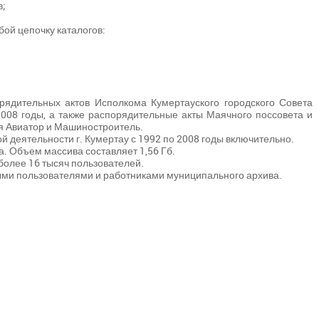
в;
ой цепочку каталогов:
рядительных актов Исполкома Кумертауского городского Совета
2008 годы, а также распорядительные акты Маячного поссовета и
я Авиатор и Машиностроитель.
 деятельности г. Кумертау с 1992 по 2008 годы включительно.
а. Объем массива составляет 1,56 Гб.
более 16 тысяч пользователей.
ными пользователями и работниками муниципального архива.