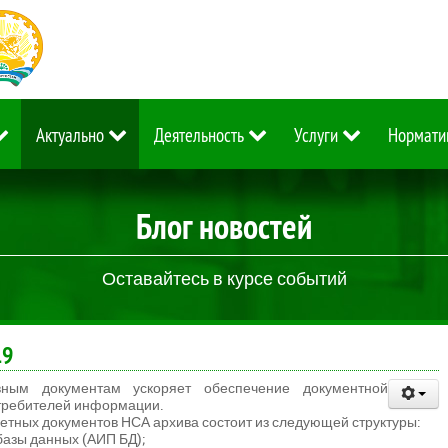
Актуально
Деятельность
Услуги
Нормати
Блог новостей
Оставайтесь в курсе событий
19
вным документам ускоряет обеспечение документной
отребителей информации.
тных документов НСА архива состоит из следующей структуры:
азы данных (АИП БД);