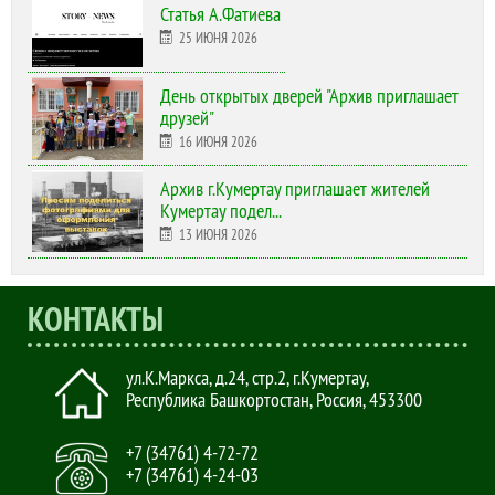
Статья А.Фатиева
25 ИЮНЯ 2026
День открытых дверей "Архив приглашает
друзей"
16 ИЮНЯ 2026
Архив г.Кумертау приглашает жителей
Кумертау подел...
13 ИЮНЯ 2026
КОНТАКТЫ
ул.К.Маркса, д.24, стр.2
,
г.Кумертау,
Республика Башкортостан, Россия
,
453300
+7 (34761) 4-72-72
+7 (34761) 4-24-03