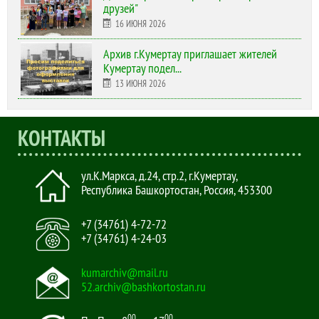
друзей"
16 ИЮНЯ 2026
Архив г.Кумертау приглашает жителей
Кумертау подел...
13 ИЮНЯ 2026
КОНТАКТЫ
ул.К.Маркса, д.24, стр.2
,
г.Кумертау,
Республика Башкортостан, Россия
,
453300
+7 (34761) 4-72-72
+7 (34761) 4-24-03
kumarchiv@mail.ru
52.archiv@bashkortostan.ru
00
00