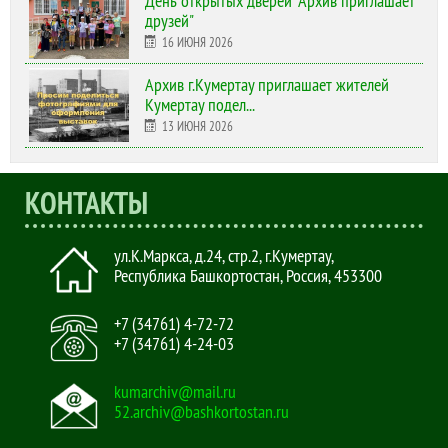
День открытых дверей "Архив приглашает
друзей"
16 ИЮНЯ 2026
Архив г.Кумертау приглашает жителей
Кумертау подел...
13 ИЮНЯ 2026
КОНТАКТЫ
ул.К.Маркса, д.24, стр.2
,
г.Кумертау,
Республика Башкортостан, Россия
,
453300
+7 (34761) 4-72-72
+7 (34761) 4-24-03
kumarchiv@mail.ru
52.archiv@bashkortostan.ru