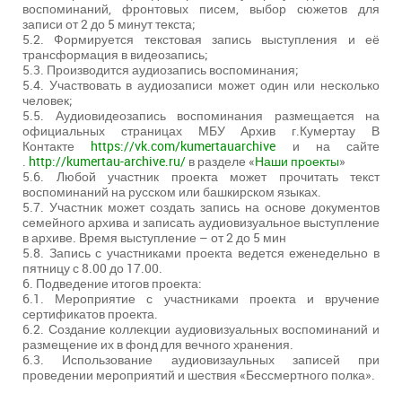
воспоминаний, фронтовых писем, выбор сюжетов для
записи от 2 до 5 минут текста;
5.2. Формируется текстовая запись выступления и её
трансформация в видеозапись;
5.3. Производится аудиозапись воспоминания;
5.4. Участвовать в аудиозаписи может один или несколько
человек;
5.5. Аудиовидеозапись воспоминания размещается на
официальных страницах МБУ Архив г.Кумертау В
Контакте
https://vk.com/kumertauarchive
и на сайте
.
http://kumertau-archive.ru/
в разделе «
Наши проекты
»
5.6. Любой участник проекта может прочитать текст
воспоминаний на русском или башкирском языках.
5.7. Участник может создать запись на основе документов
семейного архива и записать аудиовизуальное выступление
в архиве. Время выступление – от 2 до 5 мин
5.8. Запись с участниками проекта ведется еженедельно в
пятницу с 8.00 до 17.00.
6. Подведение итогов проекта:
6.1. Мероприятие с участниками проекта и вручение
сертификатов проекта.
6.2. Создание коллекции аудиовизуальных воспоминаний и
размещение их в фонд для вечного хранения.
6.3. Использование аудиовизаульных записей при
проведении мероприятий и шествия «Бессмертного полка».