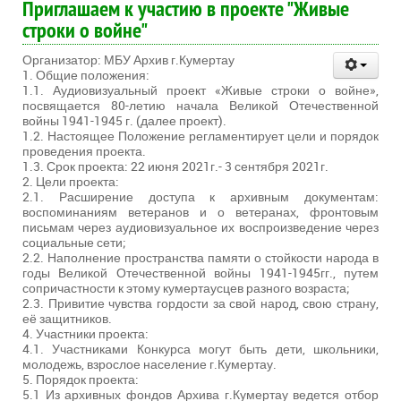
Приглашаем к участию в проекте "Живые
строки о войне"
Организатор: МБУ Архив г.Кумертау
1. Общие положения:
1.1. Аудиовизуальный проект «Живые строки о войне»,
посвящается 80-летию начала Великой Отечественной
войны 1941-1945 г. (далее проект).
1.2. Настоящее Положение регламентирует цели и порядок
проведения проекта.
1.3. Срок проекта: 22 июня 2021г.- 3 сентября 2021г.
2. Цели проекта:
2.1. Расширение доступа к архивным документам:
воспоминаниям ветеранов и о ветеранах, фронтовым
письмам через аудиовизуальное их воспроизведение через
социальные сети;
2.2. Наполнение пространства памяти о стойкости народа в
годы Великой Отечественной войны 1941-1945гг., путем
сопричастности к этому кумертаусцев разного возраста;
2.3. Привитие чувства гордости за свой народ, свою страну,
её защитников.
4. Участники проекта:
4.1. Участниками Конкурса могут быть дети, школьники,
молодежь, взрослое население г.Кумертау.
5. Порядок проекта:
5.1 Из архивных фондов Архива г.Кумертау ведется отбор