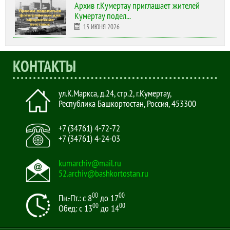
Архив г.Кумертау приглашает жителей
Кумертау подел...
13 ИЮНЯ 2026
КОНТАКТЫ
ул.К.Маркса, д.24, стр.2
,
г.Кумертау,
Республика Башкортостан, Россия
,
453300
+7 (34761) 4-72-72
+7 (34761) 4-24-03
kumarchiv@mail.ru
52.archiv@bashkortostan.ru
00
00
Пн.-Пт.: с 8
до 17
00
00
Обед: с 13
до 14