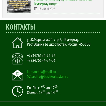
Кумертау подел...
13 ИЮНЯ 2026
КОНТАКТЫ
ул.К.Маркса, д.24, стр.2
,
г.Кумертау,
Республика Башкортостан, Россия
,
453300
+7 (34761) 4-72-72
+7 (34761) 4-24-03
kumarchiv@mail.ru
52.archiv@bashkortostan.ru
00
00
Пн.-Пт.: с 8
до 17
00
00
Обед: с 13
до 14