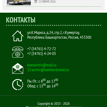
13 ИЮНЯ 2026
КОНТАКТЫ
ул.К.Маркса, д.24, стр.2
,
г.Кумертау,
Республика Башкортостан, Россия
,
453300
+7 (34761) 4-72-72
+7 (34761) 4-24-03
kumarchiv@mail.ru
52.archiv@bashkortostan.ru
00
00
Пн.-Пт.: с 8
до 17
00
00
Обед: с 13
до 14
Copyright © 2015 - 2026