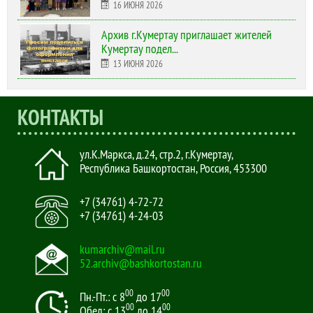
16 ИЮНЯ 2026
Архив г.Кумертау приглашает жителей
Кумертау подел...
13 ИЮНЯ 2026
КОНТАКТЫ
ул.К.Маркса, д.24, стр.2
,
г.Кумертау,
Республика Башкортостан, Россия
,
453300
+7 (34761) 4-72-72
+7 (34761) 4-24-03
kumarchiv@mail.ru
52.archiv@bashkortostan.ru
00
00
Пн.-Пт.: с 8
до 17
00
00
Обед: с 13
до 14