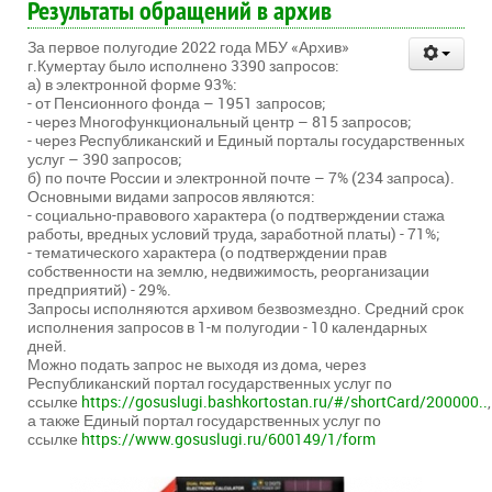
Результаты обращений в архив
За первое полугодие 2022 года МБУ «Архив»
г.Кумертау было исполнено 3390 запросов:
а) в электронной форме 93%:
- от Пенсионного фонда – 1951 запросов;
- через Многофункциональный центр – 815 запросов;
- через Республиканский и Единый порталы государственных
услуг – 390 запросов;
б) по почте России и электронной почте – 7% (234 запроса).
Основными видами запросов являются:
- социально-правового характера (о подтверждении стажа
работы, вредных условий труда, заработной платы) - 71%;
- тематического характера (о подтверждении прав
собственности на землю, недвижимость, реорганизации
предприятий) - 29%.
Запросы исполняются архивом безвозмездно. Средний срок
исполнения запросов в 1-м полугодии - 10 календарных
дней.
Можно подать запрос не выходя из дома, через
Республиканский портал государственных услуг по
ссылке
https://gosuslugi.bashkortostan.ru/#/shortCard/200000..
,
а также Единый портал государственных услуг по
ссылке
https://www.gosuslugi.ru/600149/1/form