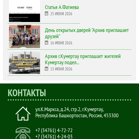
Статья А.Фатиева
25 ИЮНЯ 2026
День открытых дверей "Архив приглашает
друзей"
16 ИЮНЯ 2026
Архив г.Кумертау приглашает жителей
Кумертау подел...
13 ИЮНЯ 2026
КОНТАКТЫ
ул.К.Маркса, д.24, стр.2
,
г.Кумертау,
Республика Башкортостан, Россия
,
453300
+7 (34761) 4-72-72
+7 (34761) 4-24-03