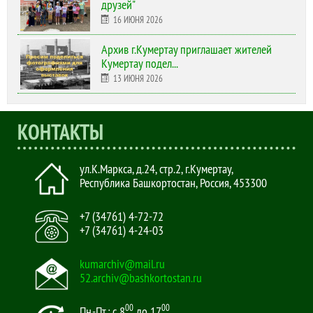
друзей"
16 ИЮНЯ 2026
Архив г.Кумертау приглашает жителей
Кумертау подел...
13 ИЮНЯ 2026
КОНТАКТЫ
ул.К.Маркса, д.24, стр.2
,
г.Кумертау,
Республика Башкортостан, Россия
,
453300
+7 (34761) 4-72-72
+7 (34761) 4-24-03
kumarchiv@mail.ru
52.archiv@bashkortostan.ru
00
00
Пн.-Пт.: с 8
до 17