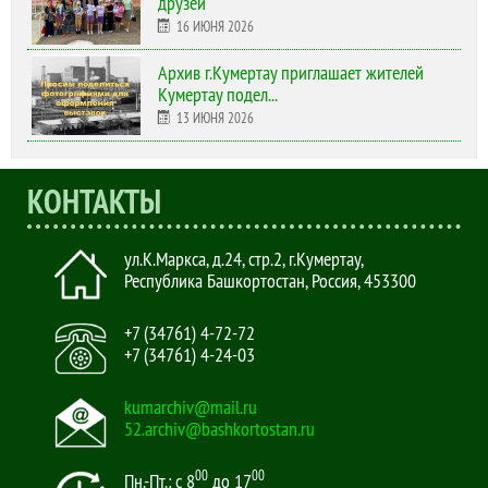
друзей"
16 ИЮНЯ 2026
Архив г.Кумертау приглашает жителей
Кумертау подел...
13 ИЮНЯ 2026
КОНТАКТЫ
ул.К.Маркса, д.24, стр.2
,
г.Кумертау,
Республика Башкортостан, Россия
,
453300
+7 (34761) 4-72-72
+7 (34761) 4-24-03
kumarchiv@mail.ru
52.archiv@bashkortostan.ru
00
00
Пн.-Пт.: с 8
до 17