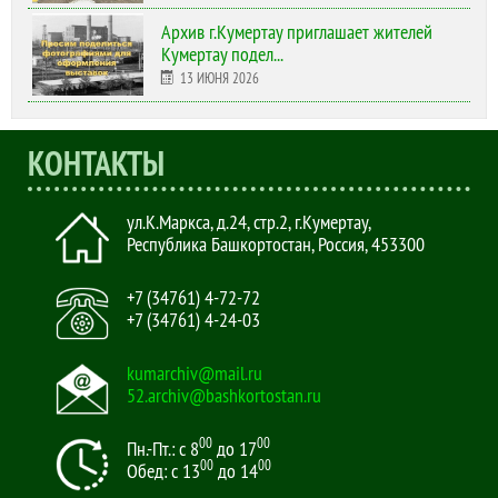
Архив г.Кумертау приглашает жителей
Кумертау подел...
13 ИЮНЯ 2026
КОНТАКТЫ
ул.К.Маркса, д.24, стр.2
,
г.Кумертау,
Республика Башкортостан, Россия
,
453300
+7 (34761) 4-72-72
+7 (34761) 4-24-03
kumarchiv@mail.ru
52.archiv@bashkortostan.ru
00
00
Пн.-Пт.: с 8
до 17
00
00
Обед: с 13
до 14