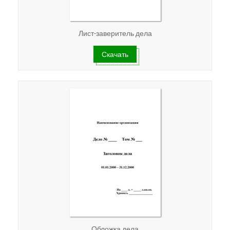
Лист-заверитель дела
Скачать
Обложка дела