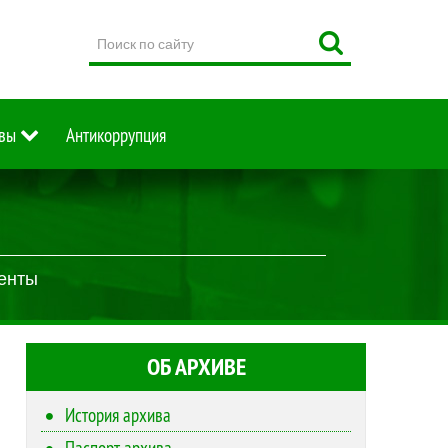
Поиск
по
сайту
вы
Антикоррупция
менты
ОБ АРХИВЕ
История архива
Паспорт архива