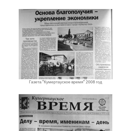
Газета "Кумертауское время" 2008 год