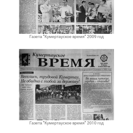
Газета "Кумертауское время" 2009 год
Газета "Кумертауское время" 2010 год