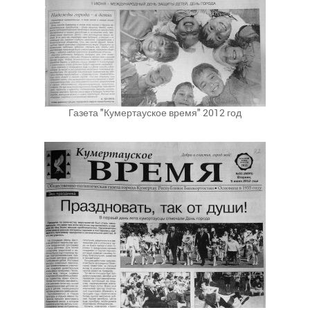
Газета "Кумертауское время" 2012 год