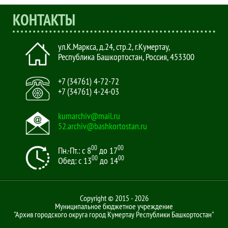
КОНТАКТЫ
ул.К.Маркса, д.24, стр.2
,
г.Кумертау,
Республика Башкортостан, Россия
,
453300
+7 (34761) 4-72-72
+7 (34761) 4-24-03
kumarchiv@mail.ru
52.archiv@bashkortostan.ru
00
00
Пн.-Пт.: с 8
до 17
00
00
Обед: с 13
до 14
Copyright © 2015 - 2026
Муниципальное бюджетное учреждение
"Архив городского округа город Кумертау Республики Башкортостан"