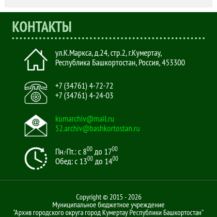
КОНТАКТЫ
ул.К.Маркса, д.24, стр.2
,
г.Кумертау,
Республика Башкортостан, Россия
,
453300
+7 (34761) 4-72-72
+7 (34761) 4-24-03
kumarchiv@mail.ru
52.archiv@bashkortostan.ru
00
00
Пн.-Пт.: с 8
до 17
00
00
Обед: с 13
до 14
Copyright © 2015 - 2026
Муниципальное бюджетное учреждение
"Архив городского округа город Кумертау Республики Башкортостан"