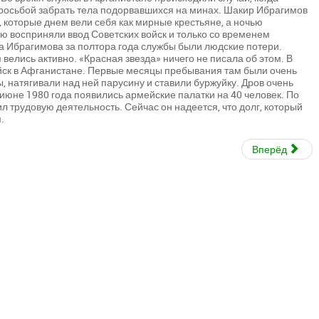
росьбой забрать тела подорвавшихся на минах. Шакир Ибрагимов
 которые днем вели себя как мирные крестьяне, а ночью
ю восприняли ввод Советских войск и только со временем
а Ибрагимова за полтора года службы были людские потери.
елись активно. «Красная звезда» ничего не писала об этом. В
войск в Афганистане. Первые месяцы пребывания там были очень
 натягивали над ней парусину и ставили буржуйку. Дров очень
 июне 1980 года появились армейские палатки на 40 человек. По
трудовую деятельность. Сейчас он надеется, что долг, который
.
Вперёд