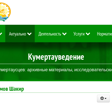
Актуально
Деятельность
Услуги
Нормати
Кумертауведение
умертаусцев: архивные материалы, исследовательские
гимов Шакир