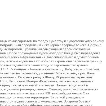
нным комиссариатом по городу Кумертау и Куюргазинскому району
гограде. Был определен в инженерно-саперные войска. Получил
одных паромов. Гусеничный самоходный паром состоял на
ов. После прохождения курса молодого бойца был переведен в
етских войск в Афганистан из Новосибирска его и других бойцов
ли, и своим ходом на автомобилях «Урал» они пересекли границу
 боевые задачи батальона входило строительство дотов и
ак ГЭС. Размещался батальон сначала под Кабулом, а потом был
я пехоты на перевалах, у тоннеля Саланг, возле дорог. Доты
и и камнями. Во время рейдов Шакир Ибрагимова перевозил
-66». По словам Шакира Ибрагимова, перевозка взрывчатых
не представляют никакой опасности. Помимо водителей в
, водолазы, разведка, саперы. Саперы, минируя стратегически
ягивали металлическую сетку НЗП высотой два метра. Она
находится опасная территория. За сеткой укладывали
тивостоять диверсиям и служила пехоте. Во время боевых
Во время службы в Афганистане происходили случаи, когда