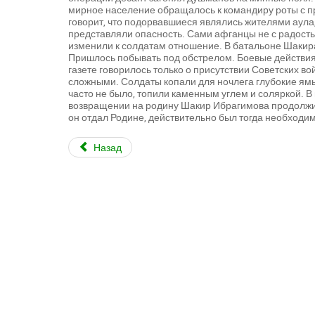
мирное население обращалось к командиру роты с п
говорит, что подорвавшиеся являлись жителями аула,
представляли опасность. Сами афганцы не с радость
изменили к солдатам отношение. В батальоне Шакир
Пришлось побывать под обстрелом. Боевые действия в
газете говорилось только о присутствии Советских 
сложными. Солдаты копали для ночлега глубокие ямы,
часто не было, топили каменным углем и соляркой. В
возвращении на родину Шакир Ибрагимова продолжил 
он отдал Родине, действительно был тогда необходим
Назад