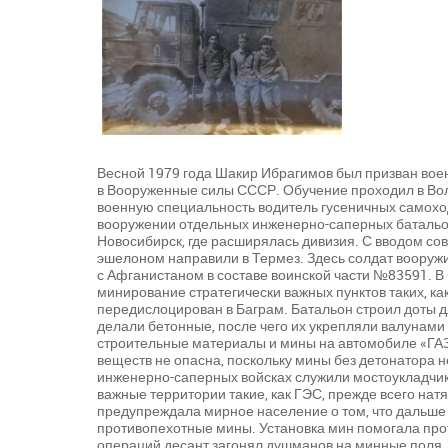
Весной 1979 года Шакир Ибрагимов был призван вое
в Вооруженные силы СССР. Обучение проходил в Вол
военную специальность водитель гусеничных самох
вооружении отдельных инженерно-саперных батальон
Новосибирск, где расширялась дивизия. С вводом сов
эшелоном направили в Термез. Здесь солдат вооружи
с Афганистаном в составе воинской части №83591. В
минирование стратегически важных пунктов таких, к
передислоцирован в Баграм. Батальон строил доты дл
делали бетонные, после чего их укрепляли валунам
строительные материалы и мины на автомобиле «ГАЗ
веществ не опасна, поскольку мины без детонатора 
инженерно-саперных войсках служили мостоукладчики
важные территории такие, как ГЭС, прежде всего нат
предупреждала мирное население о том, что дальше 
противопехотные мины. Установка мин помогала про
операций десант загонял душманов на минные поля. 