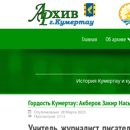
Главная
Об архиве
История Кумертау и к
Гордость Кумертау: Акберов Закир На
Опубликовано: 28 Марта 2023
Просмотров: 2113
Учитель, журналист, писате