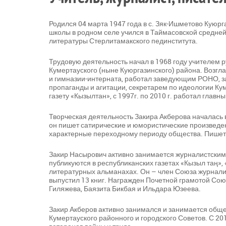
Родился 04 марта 1947 года в с. Зяк-Ишметово Куюр
школы в родном селе учился в Таймасовской средней
литературы Стерлитамакского пединститута.
Трудовую деятельность начал в 1968 году учителем 
Кумертауского (ныне Куюргазинского) района. Возг
и гимназии-интерната, работал заведующим РОНО, 
пропаганды и агитации, секретарем по идеологии Ку
газету «Кызылтан», с 1997г. по 2010 г. работал глав
Творческая деятельность Закира Акберова началась 
он пишет сатирические и юмористические произведен
характерные переходному периоду общества. Пишет 
Закир Насырович активно занимается журналистским 
публикуются в республиканских газетах «Кызыл таң», 
литературных альманахах. Он – член Союза журналист
выпустил 13 книг. Награжден Почетной грамотой Со
Гиляжева, Баязита Бикбая и Ильдара Юзеева.
Закир Акберов активно занимался и занимается общ
Кумертауского районного и городского Советов. С 20