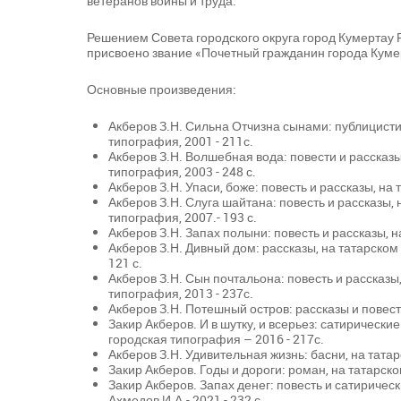
ветеранов войны и труда.
Решением Совета городского округа город Кумертау 
присвоено звание «Почетный гражданин города Куме
Основные произведения:
Акберов З.Н. Сильна Отчизна сынами: публицистик
типография, 2001 - 211с.
Акберов З.Н. Волшебная вода: повести и рассказы,
типография, 2003 - 248 с.
Акберов З.Н. Упаси, боже: повесть и рассказы, на 
Акберов З.Н. Слуга шайтана: повесть и рассказы, 
типография, 2007.- 193 с.
Акберов З.Н. Запах полыни: повесть и рассказы, на
Акберов З.Н. Дивный дом: рассказы, на татарском 
121 с.
Акберов З.Н. Сын почтальона: повесть и рассказы,
типография, 2013 - 237с.
Акберов З.Н. Потешный остров: рассказы и повести,
Закир Акберов. И в шутку, и всерьез: сатирически
городская типография – 2016 - 217с.
Акберов З.Н. Удивительная жизнь: басни, на татарс
Закир Акберов. Годы и дороги: роман, на татарском
Закир Акберов. Запах денег: повесть и сатирическ
Ахмедов И.А.- 2021 - 232 с.