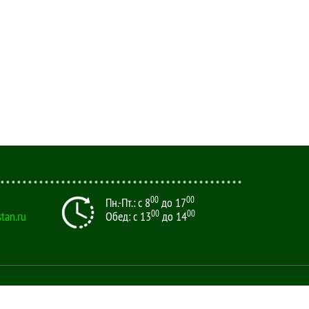
00
00
Пн.-Пт.: с 8
до 17
00
00
tan.ru
Обед: с 13
до 14