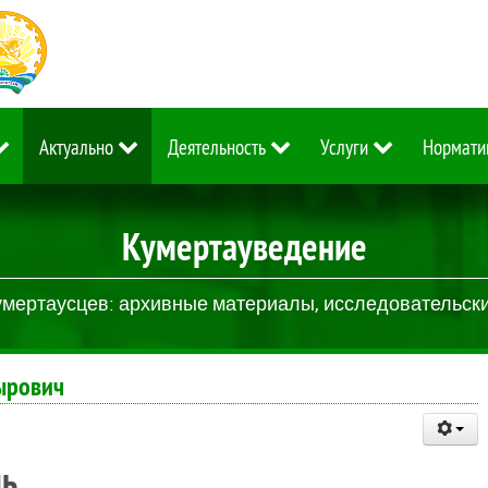
Актуально
Деятельность
Услуги
Нормати
Кумертауведение
умертаусцев: архивные материалы, исследовательские
сырович
ль