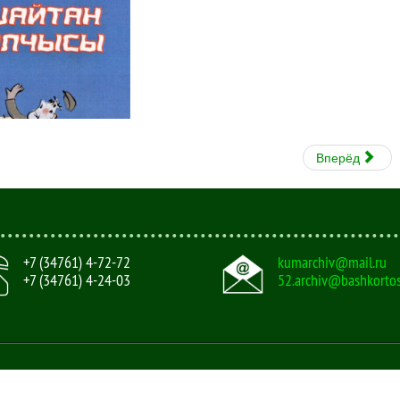
Вперёд
+7 (34761) 4-72-72
kumarchiv@mail.ru
+7 (34761) 4-24-03
52.archiv@bashkortos