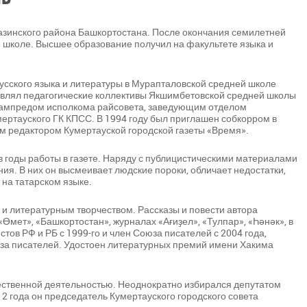
газинского района Башкортостана. После окончания семилетней
 школе. Высшее образование получил на факультете языка и
русского языка и литературы в Мурапталовской средней школе
лавлял педагогические коллективы Якшимбетовской средней школы
зампредом исполкома райсовета, заведующим отделом
мертауского ГК КПСС. В 1994 году был приглашен собкорром в
ным редактором Кумертауской городской газеты «Время».
в годы работы в газете. Наряду с публицистическими материалами
ия. В них он высмеивает людские пороки, обличает недостатки,
на татарском языке.
и литературным творчеством. Рассказы и повести автора
«Өмет», «Башкортостан», журналах «Ағиҙел», «Тулпар», «Һәнәк», в
ов РФ и РБ с 1999-го и член Союза писателей с 2004 года,
юза писателей. Удостоен литературных премий имени Хакима
ественной деятельностью. Неоднократно избирался депутатом
12 года он председатель Кумертауского городского совета