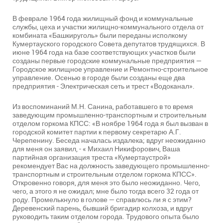
В феврале 1964 года жилищный фонд и коммунальные
службы, цеха и участки жилищно-коммунального отдела от
комбината «Башкируголь» были переданы исполкому
Кумертауского городского Совета депутатов трудящихся. В
июне 1964 года на базе соответствующих участков были
созданы первые городские коммунальные предприятия —
Городское жилищное управление и Ремонтно-строительное
управление. Осенью в городе были созданы еще два
предприятия - Электрическая сеть и трест «Водоканал».
Из воспоминаний М.Н. Санина, работавшего в то время
заведующим промышленно-транспортным и строительным
отделом горкома КПСС: «В ноябре 1964 года я был вызван в
городской комитет партии к первому секретарю А.Г.
Черепенину. Беседа началась издалека; вдруг неожиданно
для меня он заявил, - « Михаил Никифорович, Ваша
партийная организация треста «Кумертаустрой»
рекомендует Вас на должность заведующего промышленно-
транспортным и строительным отделом горкома КПСС».
Откровенно говоря, для меня это было неожиданно. Чего,
чего, а этого я не ожидал; мне было тогда всего 32 года от
роду. Промелькнуло в голове — справлюсь ли я с этим?
Деревенский парень, бывший бригадир колхоза, и вдруг
руководить таким отделом города. Трудового опыта было