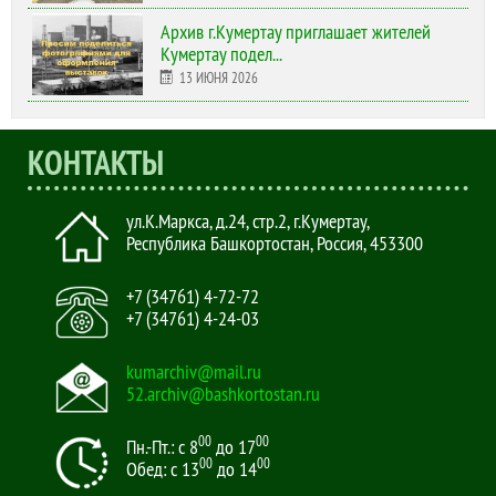
Архив г.Кумертау приглашает жителей
Кумертау подел...
13 ИЮНЯ 2026
КОНТАКТЫ
ул.К.Маркса, д.24, стр.2
,
г.Кумертау,
Республика Башкортостан, Россия
,
453300
+7 (34761) 4-72-72
+7 (34761) 4-24-03
kumarchiv@mail.ru
52.archiv@bashkortostan.ru
00
00
Пн.-Пт.: с 8
до 17
00
00
Обед: с 13
до 14