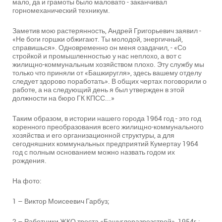
мало, да и грамоты было маловато - заканчивал
горномеханический техникум.
Заметив мою растерянность, Андрей Григорьевич заявил -
«Не боги горшки обжигают. Ты молодой, энергичный,
справишься». Одновременно он меня озадачил, - «Со
стройкой и промышленностью у нас неплохо, а вот с
жилищно-коммунальным хозяйством плохо. Эту службу мы
только что приняли от «Башкиругля», здесь вашему отделу
следует здорово поработать». В общих чертах поговорили о
работе, а на следующий день я был утвержден в этой
должности на бюро ГК КПСС...»
Таким образом, в истории нашего города 1964 год - это год
коренного преобразования всего жилищно-коммунального
хозяйства и его организационной структуры, а для
сегодняшних коммунальных предприятий Кумертау 1964
год с полным основанием можно назвать годом их
рождения.
На фото:
1 – Виктор Моисеевич Гарбуз;
2 – Работники ЖКО треста «Башуглеразрезстрой», 1954г.;