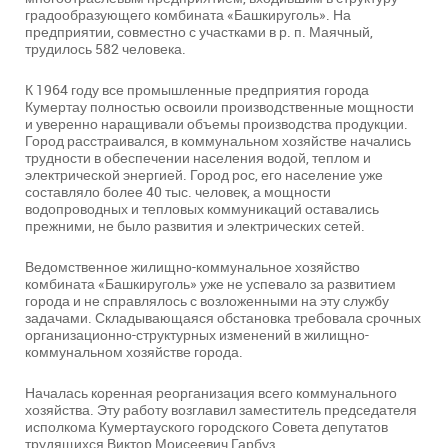
градообразующего комбината «Башкируголь». На
предприятии, совместно с участками в р. п. Маячный,
трудилось 582 человека.
К 1964 году все промышленные предприятия города
Кумертау полностью освоили производственные мощности
и уверенно наращивали объемы производства продукции.
Город расстраивался, в коммунальном хозяйстве начались
трудности в обеспечении населения водой, теплом и
электрической энергией. Город рос, его население уже
составляло более 40 тыс. человек, а мощности
водопроводных и тепловых коммуникаций оставались
прежними, не было развития и электрических сетей.
Ведомственное жилищно-коммунальное хозяйство
комбината «Башкируголь» уже не успевало за развитием
города и не справлялось с возложенными на эту службу
задачами. Складывающаяся обстановка требовала срочных
организационно-структурных изменений в жилищно-
коммунальном хозяйстве города.
Началась коренная реорганизация всего коммунального
хозяйства. Эту работу возглавил заместитель председателя
исполкома Кумертауского городского Совета депутатов
трудящихся Виктор Моисеевич Гарбуз.