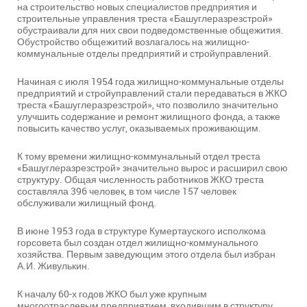
на строительство новых специалистов предприятия и
строительные управления треста «Башуглеразрезстрой»
обустраивали для них свои подведомственные общежития.
Обустройство общежитий возлагалось на жилищно-
коммунальные отделы предприятий и стройуправлений.
Начиная с июля 1954 года жилищно-коммунальные отделы
предприятий и стройуправлений стали передаваться в ЖКО
треста «Башуглеразрезстрой», что позволило значительно
улучшить содержание и ремонт жилищного фонда, а также
повысить качество услуг, оказываемых проживающим.
К тому времени жилищно-коммунальный отдел треста
«Башуглеразрезстрой» значительно вырос и расширил свою
структуру. Общая численность работников ЖКО треста
составляла 396 человек, в том числе 157 человек
обслуживали жилищный фонд.
В июне 1953 года в структуре Кумертауского исполкома
горсовета был создан отдел жилищно-коммунального
хозяйства. Первым заведующим этого отдела был избран
А.И. Живулькин.
К началу 60-х годов ЖКО был уже крупным
многоотраслевым предприятием, входившим в структуру