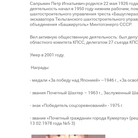
Сапрыкин Петр Игнатьевич родился 22 мая 1926 года
деятельность начал в 1950 году нижним рабочим, п
шахтостроительного управления треста «Башуглеразр
экскаватора Тюльганского шахтостроительного управ
объединения «Башкируголь» Минтопэнерго СССР.
Вел активную общественную деятельность: был депу
областного комитета КПСС, делегатом 27 съезда КПС
Умер в 2001 году.
Награды:
- медали «За победу над Японией» –1946 г., «За осво
- звания Почетный Шахтер – 1963 г., Заслуженный Ша
- знак «Победитель соцсоревнований» - 1975 г.
- звание «Почетный гражданин города Кумертау» (ре
13.02.1978 года №5-3)