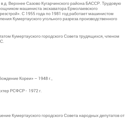
 в д. Верхнее Сазово Кугарчинского района БАССР. Трудовую
омощником машиниста экскаватора Ермолаевского
езстрой». С 1955 года по 1981 год работает машинистом
ления Кумертауского угольного разреза производственного
татом Кумертауского городского Совета трудящихся, членом
С.
бождение Кореи» – 1948 г.,
хтер РСФСР - 1972 г.
шение Кумертауского городского Совета народных депутатов от