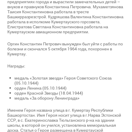
предприятиях города и вырастили замечательных детей –
внуков и правнуков Константина Петровича. Мухаметзянова
Таисия Константиновна работала в тресте
Башкирразрезстрой. Кудряшова Валентина Константиновна
работала в исполкоме Кумертауского горсовета.
Елистратова Светлана Константиновна работала на
Кумертауском авиационном предприятии.
Оргин Константин Петрович вынужден был уйти с работы по
болезни и скончался 5 октября 1964 года, похоронен в
Кумертау.
Награды:
медаль «Золотая звезда» Героя Советского Союза
(05.10.1944)
орден Ленина (05.10.1944)
орден Красной Звезды (18.04.1944)
медаль «За оборону Ленинграда»
Именем Героя названа улица в г. Кумертау Республики
Башкортостан. Имя Героя носит улица в г.Нарва Эстонской
ССР, в с. Екатеринославка Тюльганского р-на на здании
школы, в которой он учился, установлена мемориальная
доска. Статья о Герое размещена в Кумертауской