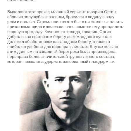
Выполняя этот приказ, младший сержант товарищ Оргин,
сбросив полушубок и валенки, бросился в ледяную воду
реки и поплыл. Стремление во что бы то ни стало выполнить
приказ командира и железная воля помогли ему преодолеть
водяную преграду. Коченея от холода, товарищ Оргин
добрался на восточном берегу до командного пункта и
доложил об обстановке на западном берегу, а также о
наиболее удобных для переправы местах. В ту же ночь по
этим данным на западный берег реки была произведена
переправа более значительной группы личного состава,
которая позволила удержать завоеванный плацдарм …».