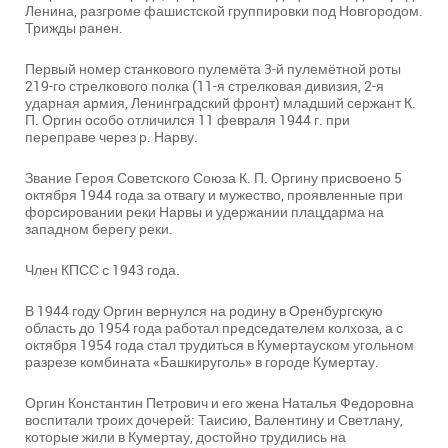
Ленина, разгроме фашистской группировки под Новгородом.
Трижды ранен.
Первый номер станкового пулемёта 3-й пулемётной роты
219-го стрелкового полка (11-я стрелковая дивизия, 2-я
ударная армия, Ленинградский фронт) младший сержант К.
П. Оргин особо отличился 11 февраля 1944 г. при
переправе через р. Нарву.
Звание Героя Советского Союза К. П. Оргину присвоено 5
октября 1944 года за отвагу и мужество, проявленные при
форсировании реки Нарвы и удержании плацдарма на
западном берегу реки.
Член КПСС с 1943 года.
В 1944 году Оргин вернулся на родину в Оренбургскую
область до 1954 года работал председателем колхоза, а с
октября 1954 года стал трудиться в Кумертауском угольном
разрезе комбината «Башкируголь» в городе Кумертау.
Оргин Константин Петрович и его жена Наталья Федоровна
воспитали троих дочерей: Таисию, Валентину и Светлану,
которые жили в Кумертау, достойно трудились на