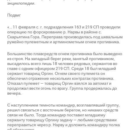
энциклопедии.
Подвиг
«… 11 февраля с. г. подразделения 163 и 219 СП проводили
операцию по форсированию р. Нарвы в районе с.
Скарьятина Гора. Переправа производилась под шквальным
ружейно-пулеметным и артминометным огнем противника.
Большинство плавсредств огнем противника было выведено
из строя. На западный берег реки, занятый противником,
высадилось всего лишь 18 человек рядовых, сержантов во
главе с одним офицером 219 СП. Среди 18 был младший
сержант товарищ Оргин. Огнем своего пулемета он
обеспечил отражение нескольких контратак противника.
Отказал пулемет — товарищ Оргин взялся за автомат и
продолжал вести огонь по врагу. Группа продержалась до
вечера.
С наступлением темноты командир, возглавлявший группу,
решил связаться с восточным берегом, но никаких средств
связи не было. Тогда командир поставил младшему
сержанту товарищу Оргину задачу — любыми средствами
переправиться через р. Нарву и доложить командиру полка
об обстановке.