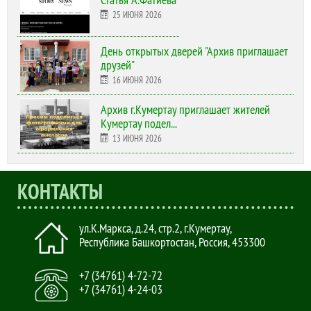
25 ИЮНЯ 2026
День открытых дверей "Архив приглашает
друзей"
16 ИЮНЯ 2026
Архив г.Кумертау приглашает жителей
Кумертау подел...
13 ИЮНЯ 2026
КОНТАКТЫ
ул.К.Маркса, д.24, стр.2
,
г.Кумертау,
Республика Башкортостан, Россия
,
453300
+7 (34761) 4-72-72
+7 (34761) 4-24-03