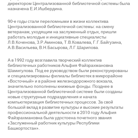
директором Централизованной библиотечной системы была
назначена Е.И.Ишбердина.
90-е годы стали переломными в жизни коллектива
Централизованной библиотечной системы: на смену
ветеранам, уходящим на заслуженный отдых, пришли
работать молодые и инициативные специалисты
Л.В.Коченова, З.Р.Аминова, Т.В.Ковалева, Г.Г.Байгузина,
А.В.Васильева, В.Н.Басырова, Л.Г.Шарипова.
А в 1992 году возглавила творческий коллектив
библиотечных работников Альфия Файзрахмановна
Шамигулова. Под ее руководством были реконструированы
и специализированы филиалы библиотек в микрорайоне
«Восточный» и в районе железнодорожного вокзала,
значительно пополнены книжные фонды. Позднее в
Централизованной библиотечной системе были созданы
новые структурные подразделения и начата
компьютеризация библиотечных процессов. За свой
большой вклад в развитие культуры и высокие результаты
профессиональной деятельности в 2010 году Альфия
Файзрахмановна была удостоена почетного звания
«Заслуженный работник культуры Республики
Башкортостан».