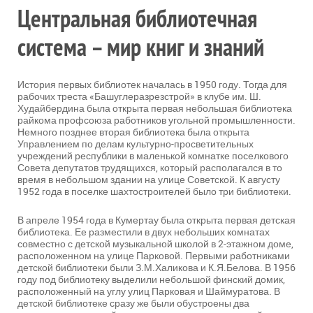
Центральная библиотечная
система – мир книг и знаний
История первых библиотек началась в 1950 году. Тогда для
рабочих треста «Башуглеразрезстрой» в клубе им. Ш.
Худайбердина была открыта первая небольшая библиотека
райкома профсоюза работников угольной промышленности.
Немного позднее вторая библиотека была открыта
Управлением по делам культурно-просветительных
учреждений республики в маленькой комнатке поселкового
Совета депутатов трудящихся, который располагался в то
время в небольшом здании на улице Советской. К августу
1952 года в поселке шахтостроителей было три библиотеки.
В апреле 1954 года в Кумертау была открыта первая детская
библиотека. Ее разместили в двух небольших комнатах
совместно с детской музыкальной школой в 2-этажном доме,
расположенном на улице Парковой. Первыми работниками
детской библиотеки были З.М.Халикова и К.Я.Белова. В 1956
году под библиотеку выделили небольшой финский домик,
расположенный на углу улиц Парковая и Шаймуратова. В
детской библиотеке сразу же были обустроены два