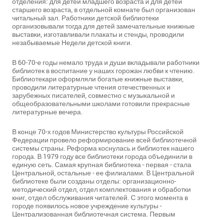
отделения: для детей младшего возраста и для детей
старшего возраста, в отдельной комнате был организован
читальный зал. Работники детской библиотеки
организовывали тогда для детей замечательные книжные
выставки, изготавливали плакаты и стенды, проводили
незабываемые Недели детской книги.
В 60-70-е годы немало труда и души вкладывали работники
библиотек в воспитание у наших горожан любви к чтению.
Библиотекари оформляли богатые книжные выставки,
проводили литературные чтения отечественных и
зарубежных писателей, совместно с музыкальной и
общеобразовательными школами готовили прекрасные
литературные вечера.
В конце 70-х годов Министерство культуры Российской
Федерации провело реформирование всей библиотечной
системы страны. Реформа коснулась и библиотек нашего
города. В 1979 году все библиотеки города объединили в
единую сеть. Самая крупная библиотека - первая - стала
Центральной, остальные - ее филиалами. В Центральной
библиотеке были созданы отделы: организационно-
методический отдел, отдел комплектования и обработки
книг, отдел обслуживания читателей. С этого момента в
городе появилось новое учреждение культуры -
Централизованная библиотечная система. Первым