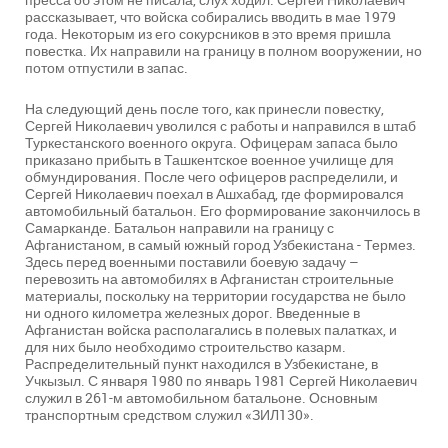
рассказывает, что войска собирались вводить в мае 1979
года. Некоторым из его сокурсников в это время пришла
повестка. Их направили на границу в полном вооружении, но
потом отпустили в запас.
На следующий день после того, как принесли повестку,
Сергей Николаевич уволился с работы и направился в штаб
Туркестанского военного округа. Офицерам запаса было
приказано прибыть в Ташкентское военное училище для
обмундирования. После чего офицеров распределили, и
Сергей Николаевич поехал в Ашхабад, где формировался
автомобильный батальон. Его формирование закончилось в
Самарканде. Батальон направили на границу с
Афганистаном, в самый южный город Узбекистана - Термез.
Здесь перед военными поставили боевую задачу –
перевозить на автомобилях в Афганистан строительные
материалы, поскольку на территории государства не было
ни одного километра железных дорог. Введенные в
Афганистан войска располагались в полевых палатках, и
для них было необходимо строительство казарм.
Распределительный пункт находился в Узбекистане, в
Учкызыл. С января 1980 по январь 1981 Сергей Николаевич
служил в 261-м автомобильном батальоне. Основным
транспортным средством служил «ЗИЛ130».