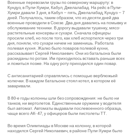
Военные перевозили грузы по северному маршруту: в
Кундуз, в Пули-Хумри, Кабул, Джелалабад. На рейс в Пули-
Хумри давали 3 дня, в Кабул – пять, Джелалабад, Кундуз – 7
дней. Получалось, таким образом, что из десяти дней два
военные проводили в Союзе. Два дня давались на помывку и
обслуживание техники. В дорогу выдавали тушенку, мясо-
растительные консервы и сухари. Сначала офицеры
просили хлеб, но после того, как хлеб испортился через три
дня, поняли, что сухари ничем не заменишь. Работала
полевая кухня. Жалко было поваров полевой кухни,
рассказывает Сергей Николаевич. Они из батальона были
раскиданы по ротам. Им приходилось вставать раньше всех
и ложиться позже. На одну роту приходился один повар.
С антисанитарией справлялись с помощью верблюжьей
колючки. В каждом батальоне стоял котел, в котором её
заваривали.
В 80-е годы колонны шли без сопровождения: не было ни
танков, ни вертолетов. Единственным оружием у водителя
был автомат. Автоматы выдавали послевоенного образца,
чаще всего АК- 47, у офицеров были пистолеты ТТ.
Во время Олимпиады в Москве на колонну, в которой
находился Сергей Николаевич, в районе Пули-Хумри было