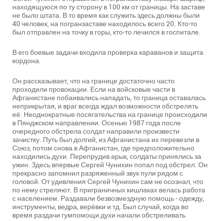
находящуюся по ту сторону в 100 км от границы. На заставе
не было штата. В то время как служить здесь должны были
40 человек, на погранзаставе находилось всего 20. Кто-то
был отправлен на точку в горы, кто-то лечился в госпитале.
В его боевые задачи входила проверка караванов и защита
кордона.
Он рассказывает, что на границе достаточно часто
проходили провокации. Если на войсковые части в
Афганистане побаивались нападать, то граница оставалась
неприкрытая, и враг всегда ждал возможности обстрелять
её. Неоднократные посягательства на границе происходили
в Пянджском направлении. Осенью 1987 года после
очередного обстрела солдат направили произвести
зачистку. Путь был долгий, из Афганистана их перевезли в
Союз, потом снова в Афганистан, где предположительно
находились духи. Перепрудив арык, солдаты принялись за
ужин. Здесь впервые Сергей Чунихин попал под обстрел. Он
прекрасно запомнил разряженный звук пули рядом с
головой. От удивления Сергей Чунихин сам не осознал, что
по нему стреляют. В приграничных кишлаках велась работа
с населением. Раздавали безвозмездную помощь - одежду,
инструменты, ведра, верёвки и тд. Был случай, когда во
время раздачи гумпомощи духи начали обстреливать