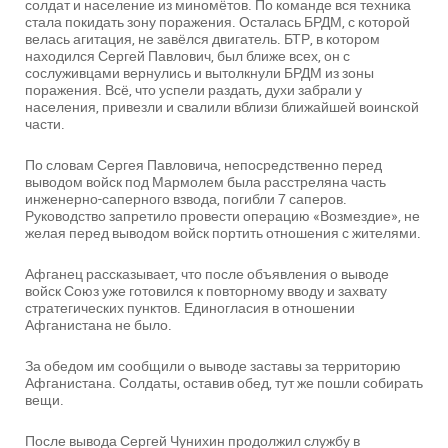
солдат и население из миномётов. По команде вся техника
стала покидать зону поражения. Осталась БРДМ, с которой
велась агитация, не завёлся двигатель. БТР, в котором
находился Сергей Павлович, был ближе всех, он с
сослуживцами вернулись и вытолкнули БРДМ из зоны
поражения. Всё, что успели раздать, духи забрали у
населения, привезли и свалили вблизи ближайшей воинской
части.
По словам Сергея Павловича, непосредственно перед
выводом войск под Мармолем была расстреляна часть
инженерно-саперного взвода, погибли 7 саперов.
Руководство запретило провести операцию «Возмездие», не
желая перед выводом войск портить отношения с жителями.
Афганец рассказывает, что после объявления о выводе
войск Союз уже готовился к повторному вводу и захвату
стратегических пунктов. Единогласия в отношении
Афганистана не было.
За обедом им сообщили о выводе заставы за территорию
Афганистана. Солдаты, оставив обед, тут же пошли собирать
вещи.
После вывода Сергей Чунихин продолжил службу в