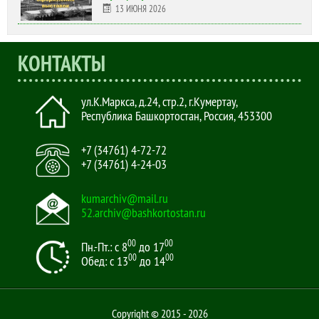
13 ИЮНЯ 2026
КОНТАКТЫ
ул.К.Маркса, д.24, стр.2
,
г.Кумертау,
Республика Башкортостан, Россия
,
453300
+7 (34761) 4-72-72
+7 (34761) 4-24-03
kumarchiv@mail.ru
52.archiv@bashkortostan.ru
00
00
Пн.-Пт.: с 8
до 17
00
00
Обед: с 13
до 14
Copyright © 2015 - 2026