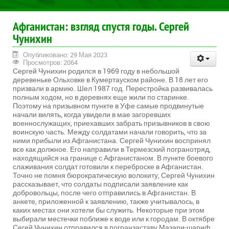
Афганистан: взгляд спустя годы. Сергей
Чунихин
Опубликовано: 29 Мая 2023
Просмотров: 2064
Сергей Чунихин родился в 1969 году в небольшой
деревеньке Ольховке в Кумертауском районе. В 18 лет его
призвали в армию. Шел 1987 год. Перестройка развивалась
полным ходом, но в деревнях еще жили по старинке.
Поэтому на призывном пункте в Уфе самые продвинутые
начали вилять, когда увидели в мае загоревших
военнослужащих, приехавших забрать призывников в свою
воинскую часть. Между солдатами начали говорить, что за
ними прибыли из Афганистана. Сергей Чунихин воспринял
все как должное. Его направили в Термезский погранотряд,
находящийся на границе с Афганистаном. В пункте боевого
слаживания солдат готовили к переброске в Афганистан.
Точно не помня бюрократическую волокиту, Сергей Чунихин
рассказывает, что солдаты подписали заявление как
добровольцы, после чего отправились в Афганистан. В
анкете, приложенной к заявлению, также учитывалось, в
каких местах они хотели бы служить. Некоторые при этом
выбирали местечки поближе к воде или к городам. В октябре
Сегей Чунихин отправился в погранзаставу Мазари-шариф,