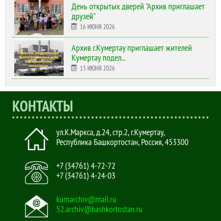
День открытых дверей "Архив приглашает
друзей"
16 ИЮНЯ 2026
Архив г.Кумертау приглашает жителей
Кумертау подел...
13 ИЮНЯ 2026
КОНТАКТЫ
ул.К.Маркса, д.24, стр.2
,
г.Кумертау,
Республика Башкортостан, Россия
,
453300
+7 (34761) 4-72-72
+7 (34761) 4-24-03
kumarchiv@mail.ru
52.archiv@bashkortostan.ru