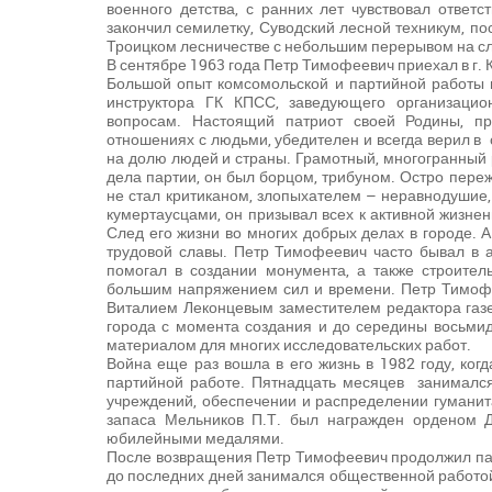
военного детства, с ранних лет чувствовал ответ
закончил семилетку, Суводский лесной техникум, п
Троицком лесничестве с небольшим перерывом на сл
В сентябре 1963 года Петр Тимофеевич приехал в г. 
Большой опыт комсомольской и партийной работы п
инструктора ГК КПСС, заведующего организацио
вопросам. Настоящий патриот своей Родины, п
отношениях с людьми, убедителен и всегда верил в
на долю людей и страны. Грамотный, многогранный 
дела партии, он был борцом, трибуном. Остро пер
не стал критиканом, злопыхателем – неравнодушие
кумертаусцами, он призывал всех к активной жизне
След его жизни во многих добрых делах в городе. 
трудовой славы. Петр Тимофеевич часто бывал в а
помогал в создании монумента, а также строитель
большим напряжением сил и времени. Петр Тимоф
Виталием Леконцевым заместителем редактора газе
города с момента создания и до середины восьмид
материалом для многих исследовательских работ.
Война еще раз вошла в его жизнь в 1982 году, ко
партийной работе. Пятнадцать месяцев занимался
учреждений, обеспечении и распределении гуманит
запаса Мельников П.Т. был награжден орденом 
юбилейными медалями.
После возвращения Петр Тимофеевич продолжил пар
до последних дней занимался общественной работой: 