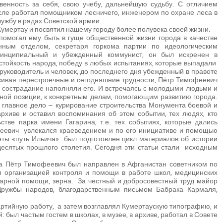
ственность за себя, свою учебу, дальнейшую судьбу. С отличием
осле работал помощником лесничего, инженером по охране леса в
ужбу в рядах Советской армии.
Кумертау и посвятил нашему городу более полувека своей жизни.
омогал ему быть в гуще общественной жизни города в качестве
нным отделом, секретаря горкома партии по идеологическим
ринципиальный и убежденный коммунист, он был искренен в
 стойкость народа, победу в любых испытаниях, которые выпадали
руководитель и человек, до последнего дня убежденный в правоте
еживая перестроечные и сегодняшние трудности, Пётр Тимофеевич
, сострадание наполняли его. И встречаясь с молодыми людьми и
нной позиции, к конкретным делам, помогающим развитию города.
А главное дело – курирование строительства Монумента боевой и
рхиве и оставил воспоминания об этом событии, тех людях, кто
стве парка имени Гагарина, т.е. тех событиях, которые дались
еевич увлекался краеведением и по его инициативе и помощью
ты «путь Ильича» был подготовлен цикл материалов об истории
есятых прошлого столетия. Сегодня эти статьи стали исходным
гда Пётр Тимофеевич был направлен в Афганистан советником по
 организацией контроля и помощи в работе школ, медицинских
арной помощи, зерна. За честный и добросовестный труд майор
Дружбы народов, благодарственным письмом Бабрака Кармаля,
тийную работу, а затем возглавлял Кумертаускую типографию, и
был частым гостем в школах, в музее, в архиве, работал в Совете