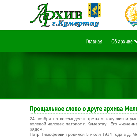
Главная
Об архиве
Прощальное слово о друге архива Мел
24 ноября на восемьдесят третьем году жизни ум
волевой человек, патриот г. Кумертау. Его жизненн
рядом.
Петр Тимофеевич родился 5 июля 1934 года в д. М