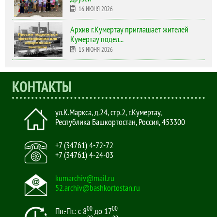
16 ИЮНЯ 2026
Архив г.Кумертау приглашает жителей
Кумертау подел...
13 ИЮНЯ 2026
КОНТАКТЫ
ул.К.Маркса, д.24, стр.2
,
г.Кумертау,
Республика Башкортостан, Россия
,
453300
+7 (34761) 4-72-72
+7 (34761) 4-24-03
kumarchiv@mail.ru
52.archiv@bashkortostan.ru
00
00
Пн.-Пт.: с 8
до 17