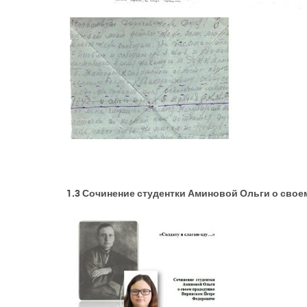
1.3 Сочинение студентки Аминовой Ольги о сво