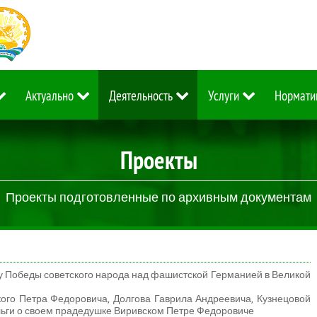
Актуально
Деятельность
Услуги
Нормати
Проекты
Проекты подготовленные по архивным документам
ну Победы советского народа над фашистской Германией в Великой
ого Петра Федоровича, Долгова Гаврила Андреевича, Кузнецовой
льги о своем прадедушке Виривском Петре Федоровиче