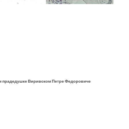
ем прадедушке Виривском Петре Федоровиче