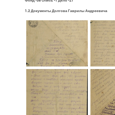
Фонд -38 Опись -1 Дело -27
1.2 Документы Долгова Гаврилы Андреевича