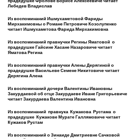
прадедушке Фролове Борисе Алексеевиче читает
Лебедев Владислав
Из воспоминаний Ишмухаметовой Фариды
Мирхакимовны о Романе Петровиче Козолупенко
читает Ишмухаметова Фарида Мирхакимовна
Из воспоминаний правнучки Регины Яматовой о
прадедушке Гайсине Хасане Назаровиче читает
Яматова Регина
Из воспоминаний правнучки Алены Дерягиной о
прадедушке Васильеве Семене Никитовиче читает
Дерягина Алена
Из воспоминаний дочери Валентины Ивановны
Закурдаевой об отце Закурдаеве Иване Григорьевиче
читает Закурдаева Валентина Ивановна
Из воспоминаний правнука Кужакова Рустама о
прадедушке Кужакове Мурате Галлямовиче читает
Кужаков Рустам
Из воспоминаний о Зинаиде Дмитриевне Сачковой