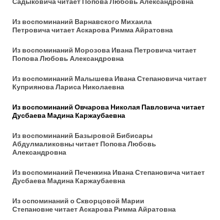
Садыковича
читает Попова Любовь Александровна
Из воспоминаний Варнавского Михаила
Петровича
читает Аскарова Римма Айратовна
Из воспоминаний Морозова Ивана Петровича
читает
Попова Любовь Александровна
Из воспоминаний Малышева Ивана Степановича
читает
Куприянова Лариса Николаевна
Из воспоминаний Овчарова Николая Павловича читает
Дусбаева Мадина Каржаубаевна
Из воспоминаний Базыровой Бибисары
Абдулмаликовны
читает Попова Любовь
Александровна
Из воспоминаний Печенкина Ивана Степановича
читает
Дусбаева Мадина Каржаубаевна
Из оспоминаний о Скворцовой Марии
Степановне
читает Аскарова Римма Айратовна