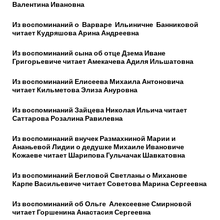
Валентина Ивановна
Из воспоминаний о Варваре Ильиничне Банниковой
читает Кудряшова Арина Андреевна
Из воспоминаний сына об отце Дзема Иване
Григорьевиче читает Амекачева Адиля Ильшатовна
Из воспоминаний Елисеева Михаила Антоновича
читает Кильметова Элиза Ануровна
Из воспоминаний Зайцева Николая Ильича читает
Саттарова Розалина Равилевна
Из воспоминаний внучек Размахниной Марии и
Ананьевой Лидии о дедушке Михаиле Ивановиче
Кожаеве читает Шарипова Гульчачак Шавкатовна
Из воспоминаний Бегловой Светланы о Миханове
Карпе Васильевиче читает Советова Марина Сергеевна
Из воспоминаний об Ольге Алексеевне Смирновой
читает Горшенина Анастасия Сергеевна