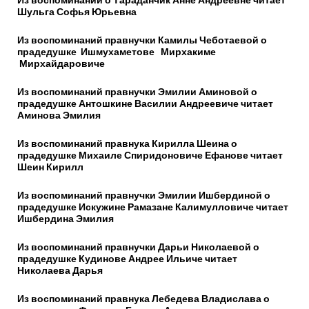
Шульга Софья Юрьевн
а
Из воспоминаний правнучки Камилы Чеботаевой о
прадедушке Ишмухаметове Мирхакиме
Мирхайдаровиче
Из воспоминаний правнучки Эмилии Аминовой о
прадедушке Антошкине Василии Андреевиче читает
Аминова Эмилия
Из воспоминаний правнука Кирилла Шеина о
прадедушке Михаиле Спиридоновиче Ефанове читает
Шеин Кирилл
Из воспоминаний правнучки Эмилии Ишбердиной о
прадедушке Искужине Рамазане Калимулловиче читает
Ишбердина Эмилия
Из воспоминаний правнучки Дарьи Николаевой о
прадедушке Кудинове Андрее Ильиче читает
Николаева Дарья
Из воспоминаний правнука Лебедева Владислава о