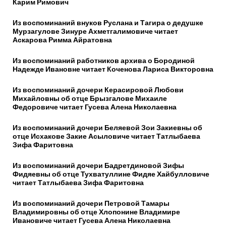
Карим Римович
Из воспоминаний внуков Руслана и Тагира о дедушке
Мурзагулове Зинуре Ахметгалимовиче читает
Аскарова Римма Айратовна
Из воспоминаний работников архива о Бородиной
Надежде Ивановне читает Коченова Лариса Викторовна
Из воспоминаний дочери Керасировой Любови
Михайловны об отце Брызгалове Михаиле
Федоровиче читает Гусева Алена Николаевна
Из воспоминаний дочери Беляевой Зои Закиевны об
отце Исхакове Закие Асыловиче читает Татлыбаева
Зифа Фаритовна
Из воспоминаний дочери Бадретдиновой Зифы
Фидяевны об отце Тухватуллине Фидяе Хайбулловиче
читает Татлыбаева Зифа Фаритовна
Из воспоминаний дочери Петровой Тамары
Владимировны об отце Хлопонине Владимире
Ивановиче читает Гусева Алена Николаевна