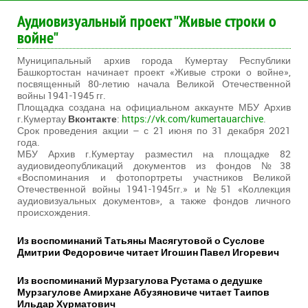
Аудиовизуальный проект "Живые строки о
войне"
Муниципальный архив города Кумертау Республики
Башкортостан начинает проект «Живые строки о войне»,
посвященный 80-летию начала Великой Отечественной
войны 1941-1945 гг.
Площадка создана на официальном аккаунте МБУ Архив
г.Кумертау
Вконтакте
:
https://vk.com/kumertauarchive
.
Срок проведения акции – с 21 июня по 31 декабря 2021
года.
МБУ Архив г.Кумертау разместил на площадке 82
аудиовидеопубликаций документов из фондов №38
«Воспоминания и фотопортреты участников Великой
Отечественной войны 1941-1945гг.» и №51 «Коллекция
аудиовизуальных документов», а также фондов личного
происхождения.
Из воспоминаний Татьяны Масягутовой о Суслове
Дмитрии Федоровиче читает Игошин Павел Игоревич
Из воспоминаний Мурзагулова Рустама о дедушке
Мурзагулове Амирхане Абузяновиче читает Таипов
Ильдар Хурматович