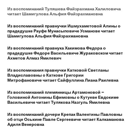
Из воспоминаний Туляшева Файзрахмана Халиловича
читает Шамигулова Альфия Файзрахмановна
Из воспоминаний правнучки Ишмухаметовой Алины о
прадедушке Рауфе Мунасыповиче Усманове читает
Шамигулова Альфия Файзрахмановна
Из воспоминаний правнука Хакимова Федора о
прадедушке Федоре Васильевиче Жураковском читает
Ахметов Алмаз Ямилевич
Из воспоминания правнучки Катковой Светланы
Владиславовны о Каткове Григории
Митрофановиче читает Сайфуллина Лиана Раилевна
Из воспоминаний племянницы Артамоновой –
Головиной Антонины Ефимовны о Кутуеве Евдокиме
Васильевиче читает Тулякова Назгуль Ямилевна
Из воспоминаний дочери Крепак Валентины Павловны
об отце Оськине Павле Сергеевиче читает Калкаманова
Адиля Венеровна