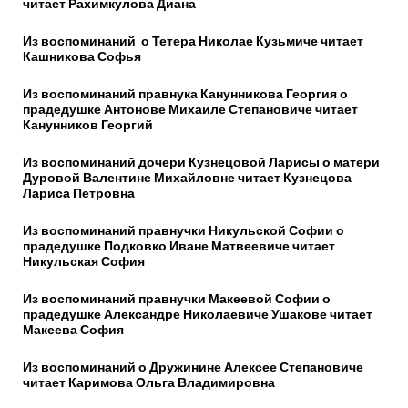
читает Рахимкулова Диана
Из воспоминаний о Тетера Николае Кузьмиче читает
Кашникова Софья
Из воспоминаний правнука Канунникова Георгия о
прадедушке Антонове Михаиле Степановиче читает
Канунников Георгий
Из воспоминаний дочери Кузнецовой Ларисы о матери
Дуровой Валентине Михайловне читает Кузнецова
Лариса Петровна
Из воспоминаний правнучки Никульской Софии о
прадедушке Подковко Иване Матвеевиче читает
Никульская София
Из воспоминаний правнучки Макеевой Софии о
прадедушке Александре Николаевиче Ушакове читает
Макеева София
Из воспоминаний о Дружинине Алексее Степановиче
читает Каримова Ольга Владимировна