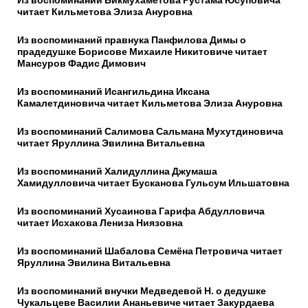
читает Кильметова Элиза Ануровна
Из воспоминаний правнука Панфилова Димы о
прадедушке Борисове Михаиле Никитовиче читает
Мансуров Фадис Димович
Из воспоминаний Исангильдина Иксана
Камалетдиновича читает Кильметова Элиза Ануровна
Из воспоминаний Салимова Сальмана Мухутдиновича
читает Яруллина Эвилина Витальевна
Из воспоминаний Халидуллина Джумаша
Хамидулловича читает Бусканова Гульсум Ильшатовна
Из воспоминаний Хусаинова Гарифа Абдулловича
читает Исхакова Лениза Ниязовна
Из воспоминаний Шабалова Семёна Петровича читает
Яруллина Эвилина Витальевна
Из воспоминаний внучки Медведевой Н. о дедушке
Чукальцеве Василии Ананьевиче читает Закурдаева