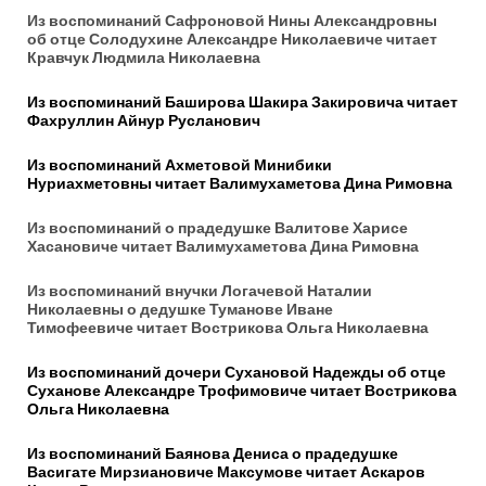
Из воспоминаний Сафроновой Нины Александровны
об отце Солодухине Александре Николаевиче
читает
Кравчук Людмила Николаевна
Из воспоминаний Баширова Шакира Закировича читает
Фахруллин Айнур Русланович
Из воспоминаний Ахметовой Минибики
Нуриахметовны читает Валимухаметова Дина Римовна
Из воспоминаний о прадедушке Валитове Харисе
Хасановиче
читает Валимухаметова Дина Римовна
Из воспоминаний внучки Логачевой Наталии
Николаевны о дедушке Туманове Иване
Тимофеевиче
читает Вострикова Ольга Николаевна
Из воспоминаний дочери Сухановой Надежды об отце
Суханове Александре Трофимовиче читает Вострикова
Ольга Николаевна
Из воспоминаний Баянова Дениса о прадедушке
Васигате Мирзиановиче Максумове читает Аскаров