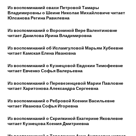
Из воспоминаний свахи Петровой Тамары
Владимировны о Шеине Николае Михайловиче читает
Юлсанова Регина Равилевна
Из воспоминаний о Ворониной Вере Валентиновне
читает Данилова Ирина Владимировна
Из воспоминаний об Исламгуловой Марьям Хубеевне
читает Камская Елена Ивановна
Из воспоминаний о Кузнецовой Евдокии Тимофеевне
читает Евченко Софья Валерьевна
Из воспоминаний о Перевезенцевой Марии Павловне
читает Харитонова Александра Сергеевна
Из воспоминаний о Ребровой Ксении Васильевне
читает Иванова Софья Игоревна
Из воспоминаний о Скрипкиной Екатерине Яковлевне
читает Кузнецова Ксения Дмитриевна
Из воспоминаний о Тараданчик Анне Андреевне читает