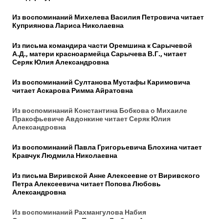
Из воспоминаний Михелева Василия Петровича читает
Куприянова Лариса Николаевна
Из письма командира части Оремшина к Сарычевой
А.Д., матери красноармейца Сарычева В.Г., читает
Серяк Юлия Александровна
Из воспоминаний Султанова Мустафы Каримовича
читает Аскарова Римма Айратовна
Из воспоминаний Константина Бобкова о Михаиле
Пракофьевиче Авдонкине
читает Серяк Юлия
Александровна
Из воспоминаний Павла Григорьевича Блохина читает
Кравчук Людмила Николаевна
Из письма Виривской Анне Алексеевне от Виривского
Петра Алексеевича читает Попова Любовь
Александровна
Из воспоминаний Рахмангулова Набия