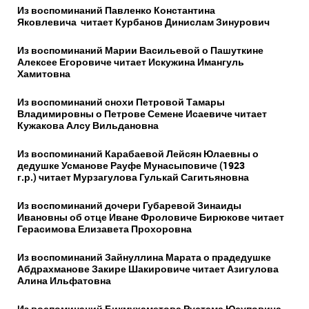
Из воспоминаний Павленко Константина
Яковлевича читает Курбанов Динислам Зинурович
Из воспоминаний Марии Васильевой о Пашуткине
Алексее Егоровиче читает Искужина Имангуль
Хамитовна
Из воспоминаний снохи Петровой Тамары
Владимировны о Петрове Семене Исаевиче читает
Кужакова Алсу Вильдановна
Из воспоминаний Карабаевой Лейсян Юлаевны о
дедушке Усманове Рауфе Мунасыповиче (1923
г.р.) читает Мурзагулова Гулькай Сагитьяновна
Из воспоминаний дочери Губаревой Зинаиды
Ивановны об отце Иване Фроловиче Бирюкове читает
Герасимова Елизавета Прохоровна
Из воспоминаний Зайнуллина Марата о прадедушке
Абдрахманове Закире Шакировиче читает Азигулова
Алина Ильфатовна
Из воспоминаний Бикмухаметова Рустама Юсуповича